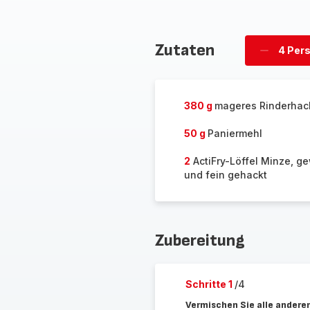
Zutaten
4 Per
Personen
löschen
380 g
mageres Rinderhac
50 g
Paniermehl
2
ActiFry-Löffel Minze, 
und fein gehackt
Zubereitung
Schritte 1
/4
Vermischen Sie alle andere