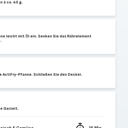
n à ca. 40 g.
nne leicht mit Öl ein. Senken Sie das Rührelement
.
ie ActiFry-Pfanne. Schließen Sie den Deckel.
e Garzeit.
 Fleisch & Gemüse
16 Min.