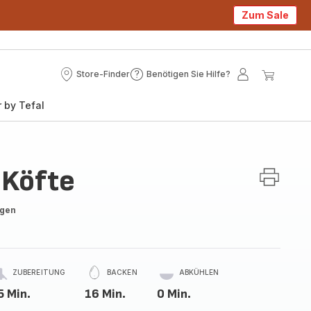
Zum Sale
Store-Finder
Benötigen Sie Hilfe?
Store-
Benötigen
Mein
Mein
Finder
Sie
Konto
Waren
 by Tefal
Hilfe?
-Köfte
ngen
ZUBEREITUNG
BACKEN
ABKÜHLEN
5 Min.
16 Min.
0 Min.