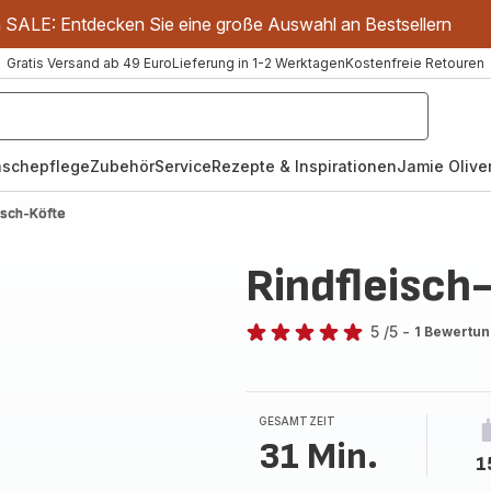
m SALE: Entdecken Sie eine große Auswahl an Bestsellern
Gratis Versand ab 49 Euro
Lieferung in 1-2 Werktagen
Kostenfreie Retouren
schepflege
Zubehör
Service
Rezepte & Inspirationen
Jamie Oliver
isch-Köfte
Rindfleisch
5
/5
-
1 Bewertu
Bewertung
mit
5
Sternen
GESAMTZEIT
(Durchschnitt)
31 Min.
1