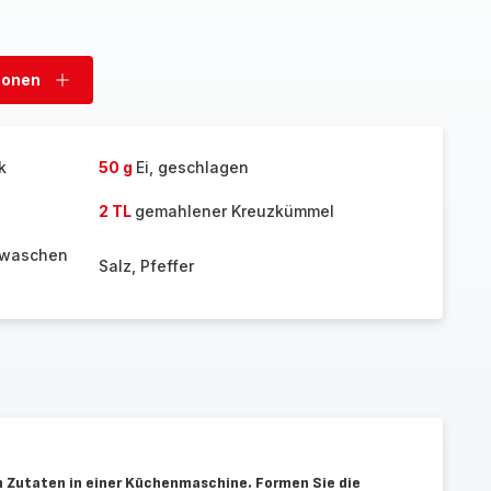
sonen
Personen
hinzufügen
k
50 g
Ei, geschlagen
2 TL
gemahlener Kreuzkümmel
gewaschen
Salz, Pfeffer
n Zutaten in einer Küchenmaschine. Formen Sie die