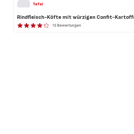
Tefal
Rindfleisch-Köfte mit würzigen Confit-Kartoff
13 Bewertungen
ratings.4.2