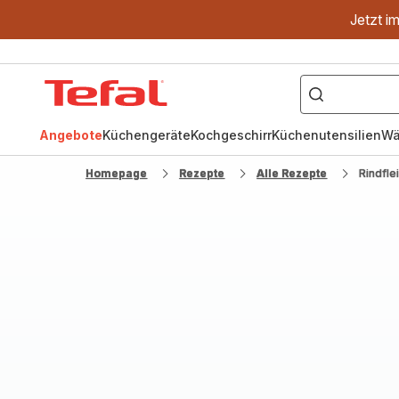
Jetzt i
["OptiGrill","Easy
Fry","Pfanne"]
Tefal
Homepage
Angebote
Küchengeräte
Kochgeschirr
Küchenutensilien
Wä
Homepage
Rezepte
Alle Rezepte
Rindfle