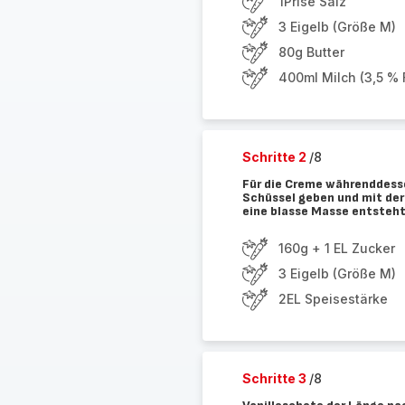
1Prise Salz
3 Eigelb (Größe M)
80g Butter
400ml Milch (3,5 % F
Schritte 2
/8
Für die Creme währenddesse
Schüssel geben und mit der
eine blasse Masse entsteht
160g + 1 EL Zucker
3 Eigelb (Größe M)
2EL Speisestärke
Schritte 3
/8