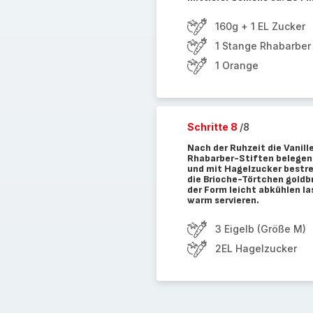
160g + 1 EL Zucker
1 Stange Rhabarber 
1 Orange
Schritte 8
/8
Nach der Ruhzeit die Vanill
Rhabarber-Stiften belegen. 
und mit Hagelzucker bestre
die Brioche-Törtchen goldb
der Form leicht abkühlen l
warm servieren.
3 Eigelb (Größe M)
2EL Hagelzucker