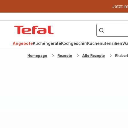
Jetzt i
["OptiGrill","Easy
Fry","Pfanne"]
Tefal
Homepage
Angebote
Küchengeräte
Kochgeschirr
Küchenutensilien
Wä
Homepage
Rezepte
Alle Rezepte
Rhabar