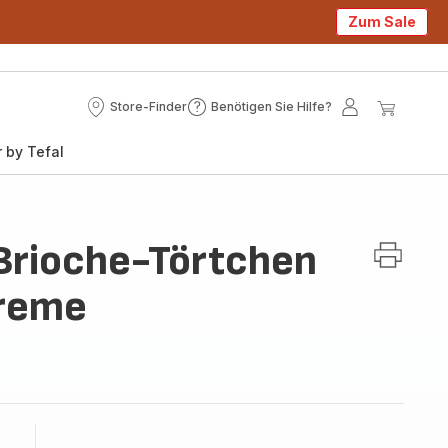
Zum Sale
Store-Finder
Benötigen Sie Hilfe?
Store-
Benötigen
Mein
Mein
Finder
Sie
Konto
Waren
 by Tefal
Hilfe?
Brioche-Törtchen
creme