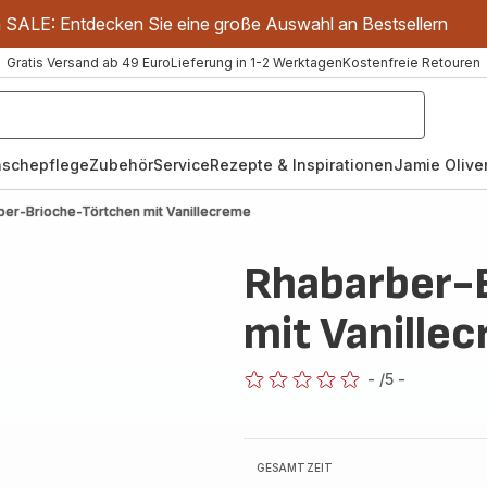
m SALE: Entdecken Sie eine große Auswahl an Bestsellern
Gratis Versand ab 49 Euro
Lieferung in 1-2 Werktagen
Kostenfreie Retouren
schepflege
Zubehör
Service
Rezepte & Inspirationen
Jamie Oliver
ber-Brioche-Törtchen mit Vanillecreme
Rhabarber-
mit Vanille
-
/5
-
ratings.0
GESAMTZEIT