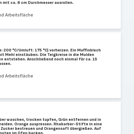
n mit ca. 8 cm Durchmesser ausrollen.
nd Arbeitsfläche
: 200 °C/Umluft: 175 °C) vorheizen. Ein Muffinblech
it Mehl einstäuben. Die Teigkreise in die Mulden
en entstehen. Anschließend noch einmal für ca. 15
assen.
nd Arbeitsfläche
ber waschen, trocken tupfen, Grün entfernen und in
hneiden. Orange auspressen. Rhabarber-Stifte in eine
L Zucker bestreuen und Orangensaft übergießen. Auf
inuten im Ofen backen.