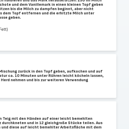
ch halbieren und das Mark herauskratzen. 250 ml Milch
chote und dem Vanillemark in einen kleinen Topf geben
itzen bis die Milch zu dampfen beginnt, aber nicht
us dem Topf entfernen und die erhitzte Milch unter
asse geben.
ett)
Mischung zurück in den Topf geben, aufkochen und auf
tur ca. 10 Minuten unter Rühren leicht köcheln lassen,
m Herd nehmen und bis zur weiteren Verwendung
n Teig mit den Händen auf einer leicht bemehlten
z durchkneten und in 12 gleichgroße Stücke teilen. Aus
und diese auf leicht bemehlter Arbeitsfläche mit dem