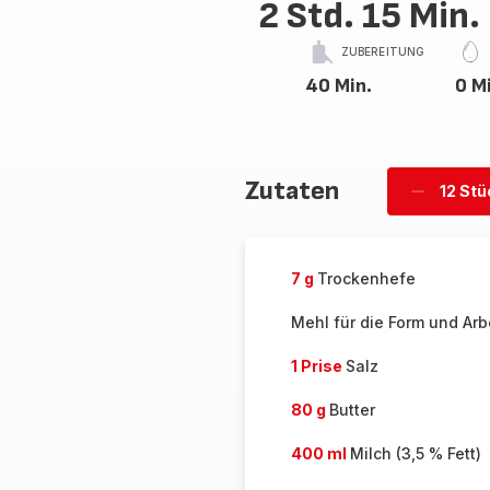
2 Std. 15 Min.
ZUBEREITUNG
40 Min.
0 M
Zutaten
12 Stü
Stücke
löschen
7 g
Trockenhefe
Mehl für die Form und Arb
1 Prise
Salz
80 g
Butter
400 ml
Milch (3,5 % Fett)