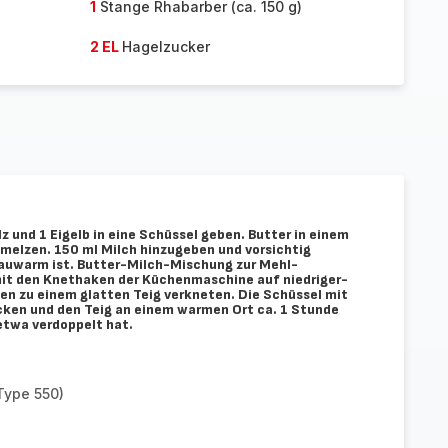
1
Stange Rhabarber (ca. 150 g)
2 EL
Hagelzucker
lz und 1 Eigelb in eine Schüssel geben. Butter in einem
hmelzen. 150 ml Milch hinzugeben und vorsichtig
 lauwarm ist. Butter-Milch-Mischung zur Mehl-
mit den Knethaken der Küchenmaschine auf niedriger-
en zu einem glatten Teig verkneten. Die Schüssel mit
ken und den Teig an einem warmen Ort ca. 1 Stunde
 etwa verdoppelt hat.
Type 550)