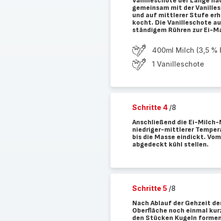
Vanilleschote der Länge na
gemeinsam mit der Vanilles
und auf mittlerer Stufe erh
kocht. Die Vanilleschote a
ständigem Rühren zur Ei-M
400ml Milch (3,5 % F
1 Vanilleschote
Schritte 4
/8
Anschließend die Ei-Milch-
niedriger-mittlerer Tempera
bis die Masse eindickt. Vo
abgedeckt kühl stellen.
Schritte 5
/8
Nach Ablauf der Gehzeit de
Oberfläche noch einmal kur
den Stücken Kugeln formen 