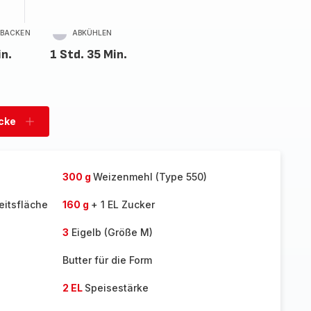
BACKEN
ABKÜHLEN
in.
1 Std. 35 Min.
cke
Stücke
hinzufügen
300 g
Weizenmehl (Type 550)
eitsfläche
160 g
+ 1 EL Zucker
3
Eigelb (Größe M)
Butter für die Form
2 EL
Speisestärke