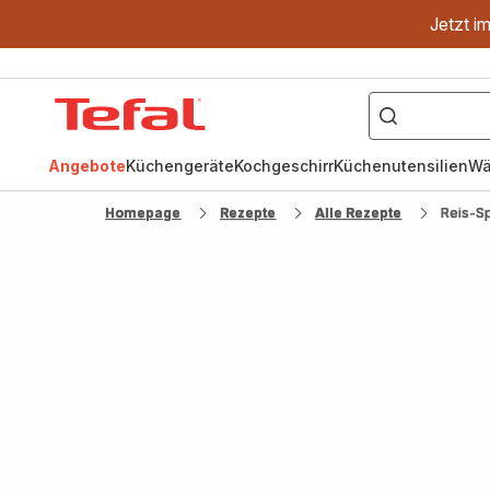
Jetzt i
["OptiGrill","Easy
Fry","Pfanne"]
Tefal
Homepage
Angebote
Küchengeräte
Kochgeschirr
Küchenutensilien
Wä
Homepage
Rezepte
Alle Rezepte
Reis-Sp