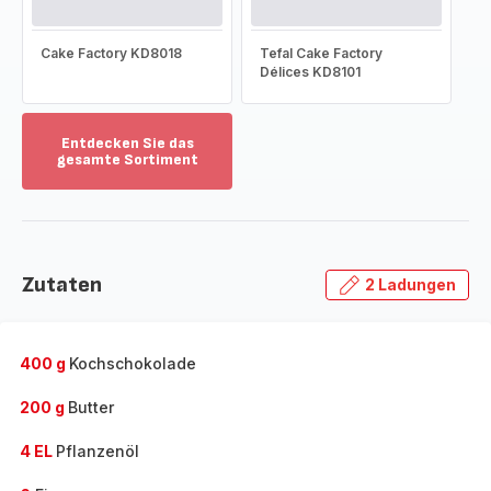
Cake Factory KD8018
Tefal Cake Factory
Délices KD8101
Entdecken Sie das
gesamte Sortiment
Mehr
anzeigen
-
Entdecken
Sie
Zutaten
2 Ladungen
das
gesamte
Sortiment
-
400 g
Kochschokolade
200 g
Butter
4 EL
Pflanzenöl