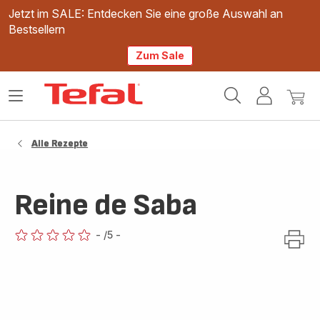
Jetzt im SALE: Entdecken Sie eine große Auswahl an
Bestsellern
Zum Sale
Tefal
Das
Mein
Mein
Homepage
Menü
Konto
Waren
öffnen
Alle Rezepte
Reine de Saba
-
/5
-
ratings.0