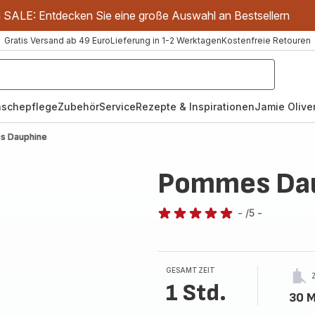
m SALE: Entdecken Sie eine große Auswahl an Bestsellern
Gratis Versand ab 49 Euro
Lieferung in 1-2 Werktagen
Kostenfreie Retouren
schepflege
Zubehör
Service
Rezepte & Inspirationen
Jamie Oliver
s Dauphine
Pommes Da
-
/5
-
Bewertung
mit
5
Sternen
GESAMTZEIT
(Durchschnitt)
1 Std.
30 M