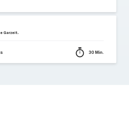
e Garzeit.
ks
30 Min.