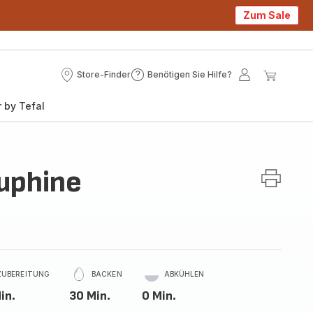
Zum Sale
Store-Finder
Benötigen Sie Hilfe?
Store-
Benötigen
Mein
Mein
Finder
Sie
Konto
Waren
 by Tefal
Hilfe?
uphine
ZUBEREITUNG
BACKEN
ABKÜHLEN
in.
30 Min.
0 Min.