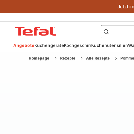
Jetzt i
["OptiGrill","Easy
Fry","Pfanne"]
Tefal
Homepage
Angebote
Küchengeräte
Kochgeschirr
Küchenutensilien
Wä
Homepage
Rezepte
Alle Rezepte
Pomme