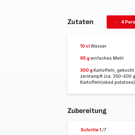
Zutaten
4 Per
Personen
löschen
10 cl
Wasser
65 g
einfaches Mehl
300 g
Kartoffeln, gekocht
zerstampft (ca. 350-400 
Kartoffeln)oked potatoes)
Zubereitung
Schritte 1
/7