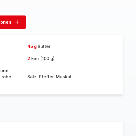
sonen
Personen
hinzufügen
45 g
Butter
2
Eier (100 g)
 und
g rohe
Salz, Pfeffer, Muskat