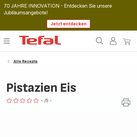
70 JAHRE INNOVATION - Entdecken Sie unsere
Jubiläumsangebote!
Jetzt entdecken
Tefal
Das
Mein
Mein
Homepage
Menü
Konto
Waren
öffnen
Alle Rezepte
Pistazien Eis
-
/5
-
ratings.0