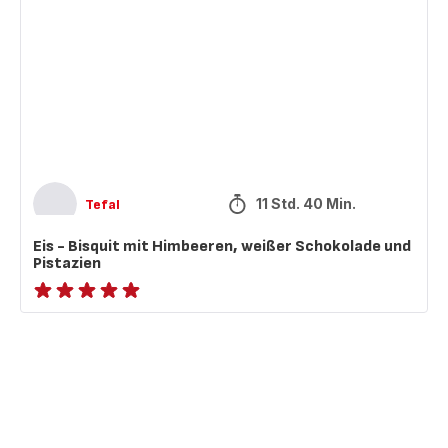
-
Bisquit
mit
Himbeeren,
weißer
Schokolade
und
Pistazien
11 Std. 40 Min.
Tefal
Eis - Bisquit mit Himbeeren, weißer Schokolade und
Pistazien
ratings.NaN