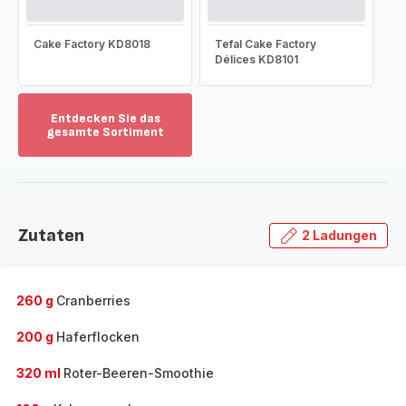
Cake Factory KD8018
Tefal Cake Factory
Délices KD8101
Entdecken Sie das
gesamte Sortiment
Mehr
anzeigen
-
Entdecken
Sie
Zutaten
2 Ladungen
das
gesamte
Sortiment
-
260 g
Cranberries
200 g
Haferflocken
320 ml
Roter-Beeren-Smoothie