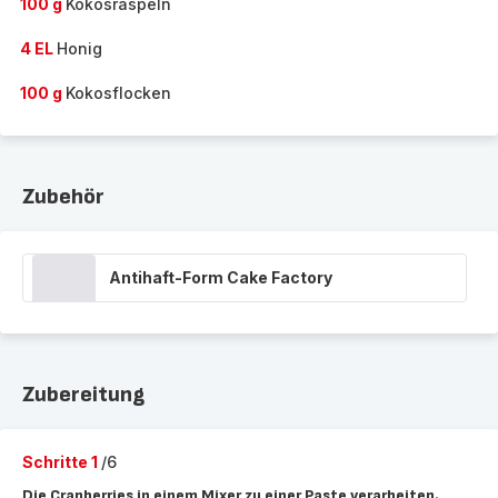
100 g
Kokosraspeln
4 EL
Honig
100 g
Kokosflocken
Zubehör
Antihaft-Form Cake Factory
Zubereitung
Schritte 1
/6
Die Cranberries in einem Mixer zu einer Paste verarbeiten.