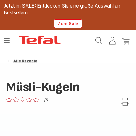
Jetzt im SALE: Entdecken Sie eine große Auswahl an
Bestsellern
Zum Sale
Tefal
Das
Mein
Mein
Homepage
Menü
Konto
Waren
öffnen
Alle Rezepte
Müsli-Kugeln
-
/5
-
ratings.0