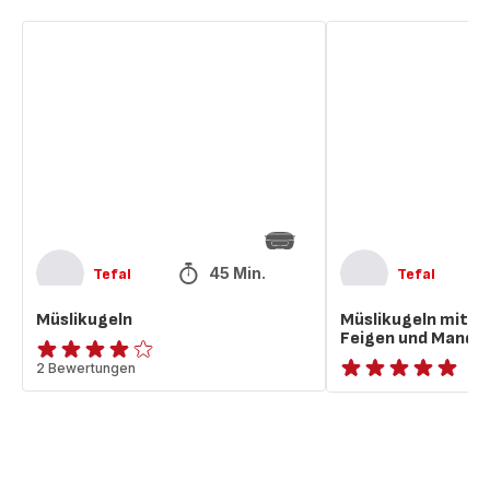
Müslikugeln
Müslikugeln
mit
getrockneten
Feigen
und
Mandeln
45 Min.
Tefal
Tefal
Müslikugeln
Müslikugeln mit g
Feigen und Mandel
Bewertung
2 Bewertungen
ratings.NaN
mit
4
Sternen
(Durchschnitt)