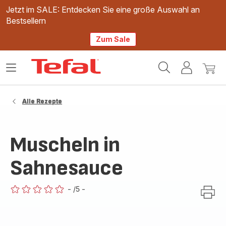
Jetzt im SALE: Entdecken Sie eine große Auswahl an
Bestsellern
Zum Sale
Tefal
Das
Mein
Mein
Homepage
Menü
Konto
Waren
öffnen
Alle Rezepte
Muscheln in
Sahnesauce
-
/5
-
ratings.0