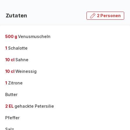
Zutaten
2 Personen
500 g
Venusmuscheln
1
Schalotte
10 cl
Sahne
10 cl
Weinessig
1
Zitrone
Butter
2 EL
gehackte Petersilie
Pfeffer
Salz