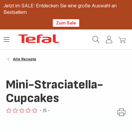
Jetzt im SALE: Entdecken Sie eine große Auswahl an
Bestsellern
Zum Sale
Tefal
Das
Mein
Mein
Homepage
Menü
Konto
Waren
öffnen
Alle Rezepte
Mini-Straciatella-
Cupcakes
-
/5
-
ratings.0