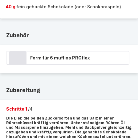
40 g
fein gehackte Schokolade (oder Schokoraspeln)
Zubehör
Form für 6 muffins PROflex
Zubereitung
Schritte 1
/4
Die Eier, die beiden Zuckersorten und das Salz in einer
Rührschüssel kräftig verrühren. Unter ständigem Rühren Öl
und Mascarpone hinzugeben. Mehl und Backpulver gleichzeitig
dazugeben und kräftig verquirlen. Die gehackte Schokolade
hinzufügen und mit einem weichen Küchenspatel unterrühren.