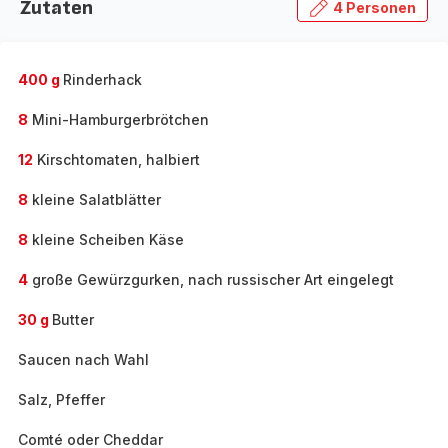
Zutaten
4 Personen
400 g
Rinderhack
8
Mini-Hamburgerbrötchen
12
Kirschtomaten, halbiert
8
kleine Salatblätter
8
kleine Scheiben Käse
4
große Gewürzgurken, nach russischer Art eingelegt
30 g
Butter
Saucen nach Wahl
Salz, Pfeffer
Comté oder Cheddar