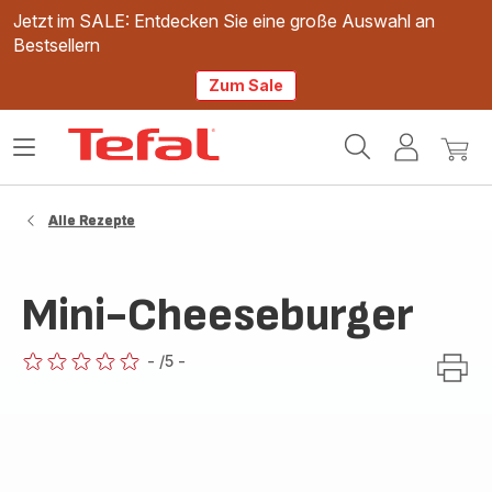
Jetzt im SALE: Entdecken Sie eine große Auswahl an
Bestsellern
Zum Sale
Tefal
Das
Mein
Mein
Homepage
Menü
Konto
Waren
öffnen
Alle Rezepte
Mini-Cheeseburger
-
/5
-
ratings.0