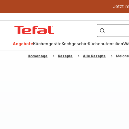
Jetzt i
["OptiGrill","Easy
Fry","Pfanne"]
Tefal
Homepage
Angebote
Küchengeräte
Kochgeschirr
Küchenutensilien
Wä
Homepage
Rezepte
Alle Rezepte
Melone