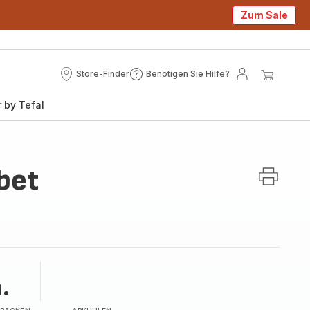
Zum Sale
Store-Finder
Benötigen Sie Hilfe?
Store-
Benötigen
Mein
Mein
Finder
Sie
Konto
Waren
 by Tefal
Hilfe?
bet
.