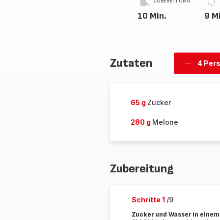
ZUBEREITUNG
10 Min.
9 M
Zutaten
4 Per
Personen
löschen
65 g
Zucker
280 g
Melone
Zubereitung
Schritte 1
/9
Zucker und Wasser in einem