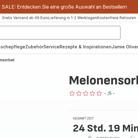
m SALE: Entdecken Sie eine große Auswahl an Bestsellern
Gratis Versand ab 49 Euro
Lieferung in 1-2 Werktagen
Kostenfreie Retouren
schepflege
Zubehör
Service
Rezepte & Inspirationen
Jamie Oliver
nsorbet
Melonensor
-
/5
-
ratings.0
GESAMTZEIT
24 Std. 19 Min