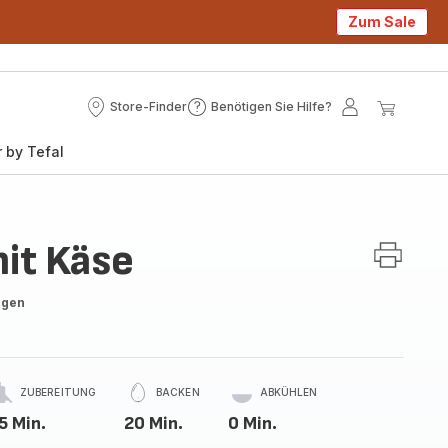
Zum Sale
Store-Finder
Benötigen Sie Hilfe?
Store-
Benötigen
Mein
Mein
Finder
Sie
Konto
Waren
 by Tefal
Hilfe?
it Käse
ngen
ZUBEREITUNG
BACKEN
ABKÜHLEN
5 Min.
20 Min.
0 Min.