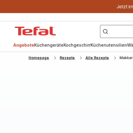
Jetzt i
["OptiGrill","Easy
Fry","Pfanne"]
Tefal
Homepage
Angebote
Küchengeräte
Kochgeschirr
Küchenutensilien
Wä
Homepage
Rezepte
Alle Rezepte
Makkar