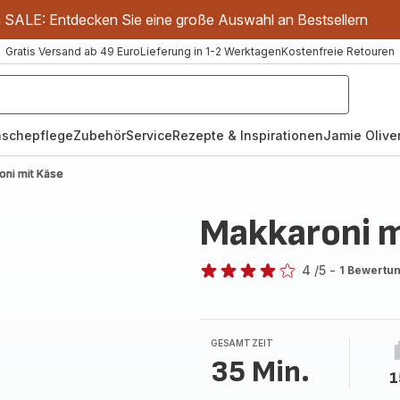
m SALE: Entdecken Sie eine große Auswahl an Bestsellern
Gratis Versand ab 49 Euro
Lieferung in 1-2 Werktagen
Kostenfreie Retouren
schepflege
Zubehör
Service
Rezepte & Inspirationen
Jamie Oliver
oni mit Käse
Makkaroni m
4
/5
-
1 Bewertu
Bewertung
mit
4
Sternen
GESAMTZEIT
(Durchschnitt)
35 Min.
1