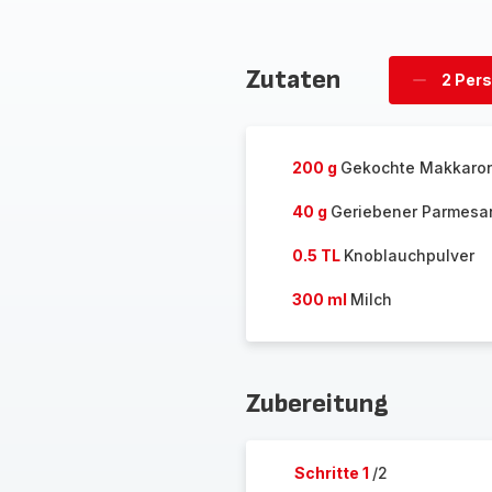
Zutaten
2 Per
Personen
löschen
200 g
Gekochte Makkaron
40 g
Geriebener Parmesa
0.5 TL
Knoblauchpulver
300 ml
Milch
Zubereitung
Schritte 1
/2