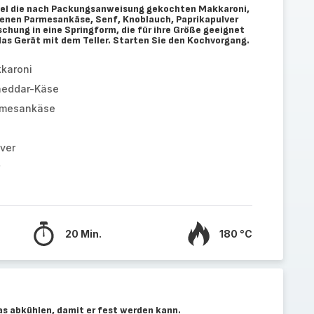
ssel die nach Packungsanweisung gekochten Makkaroni,
benen Parmesankäse, Senf, Knoblauch, Paprikapulver
ischung in eine Springform, die für ihre Größe geeignet
n das Gerät mit dem Teller. Starten Sie den Kochvorgang.
karoni
heddar-Käse
rmesankäse
ver
20 Min.
180 °C
as abkühlen, damit er fest werden kann.