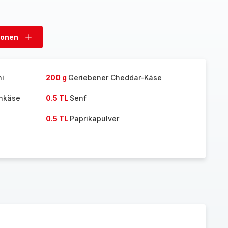
sonen
Personen
hinzufügen
i
200 g
Geriebener Cheddar-Käse
nkäse
0.5 TL
Senf
0.5 TL
Paprikapulver