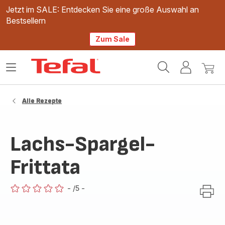
Jetzt im SALE: Entdecken Sie eine große Auswahl an
Bestsellern
Zum Sale
Tefal
Das
Mein
Mein
Homepage
Menü
Konto
Waren
öffnen
Alle Rezepte
Lachs-Spargel-
Frittata
-
/5
-
ratings.0