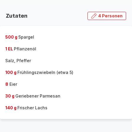
Zutaten
4 Personen
500 g
Spargel
1 EL
Pflanzenöl
Salz, Pfeffer
100 g
Frühlingszwiebeln (etwa 5)
8
Eier
30 g
Geriebener Parmesan
140 g
Frischer Lachs