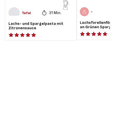
-
31 Min.
Tefal
Lachsforellenfilet
Lachs- und Spargelpasta mit
an Grünen Spargel
Zitronensauce
ratings.NaN
ratings.NaN