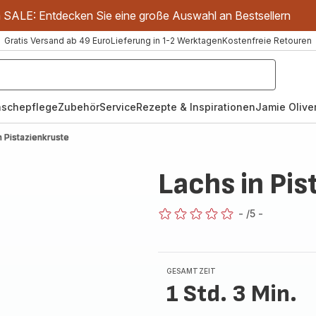
m SALE: Entdecken Sie eine große Auswahl an Bestsellern
Gratis Versand ab 49 Euro
Lieferung in 1-2 Werktagen
Kostenfreie Retouren
schepflege
Zubehör
Service
Rezepte & Inspirationen
Jamie Oliver
n Pistazienkruste
Lachs in Pis
-
/5
-
ratings.0
GESAMTZEIT
1 Std. 3 Min.