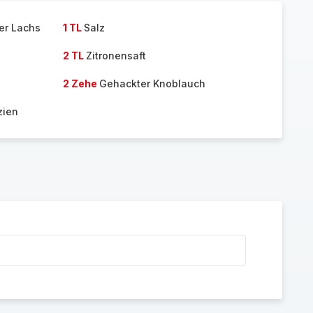
er Lachs
1 TL
Salz
2 TL
Zitronensaft
2 Zehe
Gehackter Knoblauch
zien