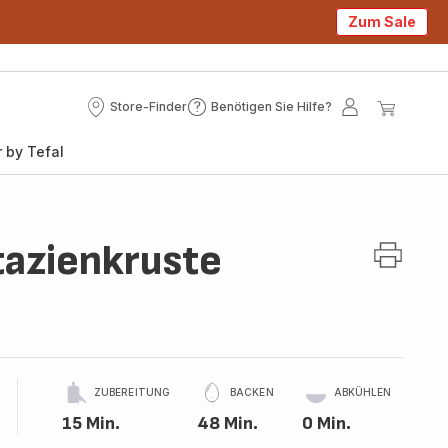
Zum Sale
Store-Finder
Benötigen Sie Hilfe?
Store-
Benötigen
Mein
Mein
Finder
Sie
Konto
Waren
 by Tefal
Hilfe?
tazienkruste
ZUBEREITUNG
BACKEN
ABKÜHLEN
15 Min.
48 Min.
0 Min.