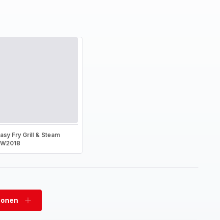
asy Fry Grill & Steam
FW2018
sonen
Personen
hinzufügen