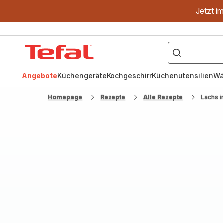
Jetzt i
["OptiGrill","Easy
Fry","Pfanne"]
Tefal
Homepage
Angebote
Küchengeräte
Kochgeschirr
Küchenutensilien
Wä
Homepage
Rezepte
Alle Rezepte
Lachs i