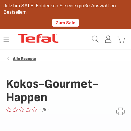
Jetzt im SALE: Entdecken Sie eine große Auswahl an
Bestsellern
Zum Sale
Tefal
Das
Mein
Mein
Homepage
Menü
Konto
Waren
öffnen
Alle Rezepte
Kokos-Gourmet-
Happen
-
/5
-
ratings.0