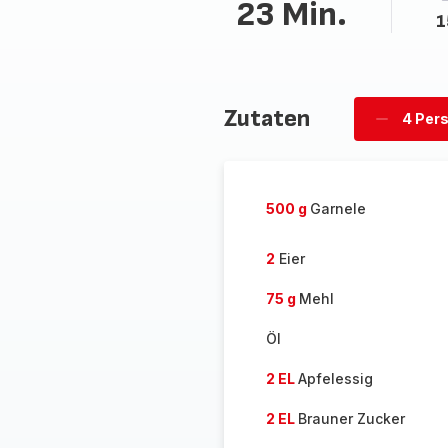
23 Min.
1
Zutaten
4 Per
Personen
löschen
500 g
Garnele
2
Eier
75 g
Mehl
Öl
2 EL
Apfelessig
2 EL
Brauner Zucker