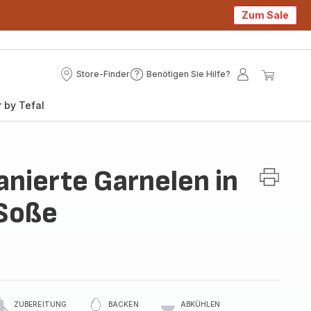
Zum Sale
Store-Finder
Benötigen Sie Hilfe?
Store-
Benötigen
Mein
Mein
Finder
Sie
Konto
Waren
 by Tefal
Hilfe?
anierte Garnelen in
 Soße
ZUBEREITUNG
BACKEN
ABKÜHLEN