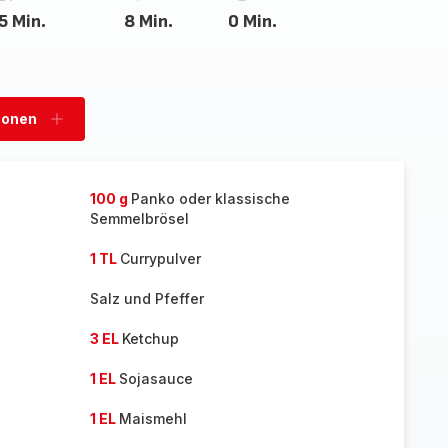
5 Min.
8 Min.
0 Min.
sonen
Personen
hinzufügen
100 g
Panko oder klassische
Semmelbrösel
1 TL
Currypulver
Salz und Pfeffer
3 EL
Ketchup
1 EL
Sojasauce
1 EL
Maismehl