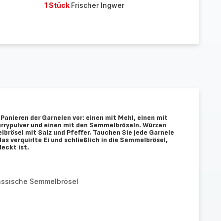
1 Stück
Frischer Ingwer
 Panieren der Garnelen vor: einen mit Mehl, einen mit
Currypulver und einen mit den Semmelbröseln. Würzen
brösel mit Salz und Pfeffer. Tauchen Sie jede Garnele
das verquirlte Ei und schließlich in die Semmelbrösel,
eckt ist.
assische Semmelbrösel