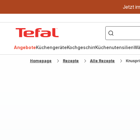
Jetzt i
["OptiGrill","Easy
Fry","Pfanne"]
Tefal
Homepage
Angebote
Küchengeräte
Kochgeschirr
Küchenutensilien
Wä
Homepage
Rezepte
Alle Rezepte
Knuspri