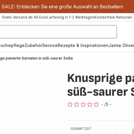
m SALE: Entdecken Sie eine große Auswahl an Bestsellern
Gratis Versand ab 49 Euro
Lieferung in 1-2 Werktagen
Kostenfreie Retouren
schepflege
Zubehör
Service
Rezepte & Inspirationen
Jamie Oliver
ge panierte Garnelen in süß-saurer Soße
Knusprige p
süß-saurer
-
/5
-
ratings.0
GESAMTZEIT