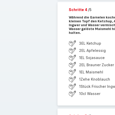
Schritte 4
/5
Während die Garnelen kochen
kleinen Topf den Ketchup, 
Ingwer und Wasser vermisch
Wasser gelöste Maismehl hin
halten.
3EL Ketchup
2EL Apfelessig
1EL Sojasauce
2EL Brauner Zucker
1EL Maismehl
1Zehe Knoblauch
1Stück Frischer Ing
10cl Wasser