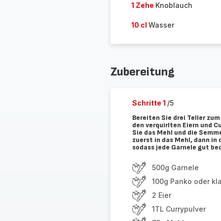
1 Zehe
Knoblauch
10 cl
Wasser
Zubereitung
Schritte 1
/5
Bereiten Sie drei Teller zum
den verquirlten Eiern und 
Sie das Mehl und die Semmel
zuerst in das Mehl, dann in 
sodass jede Garnele gut bed
500g Garnele
100g Panko oder kl
2 Eier
1TL Currypulver