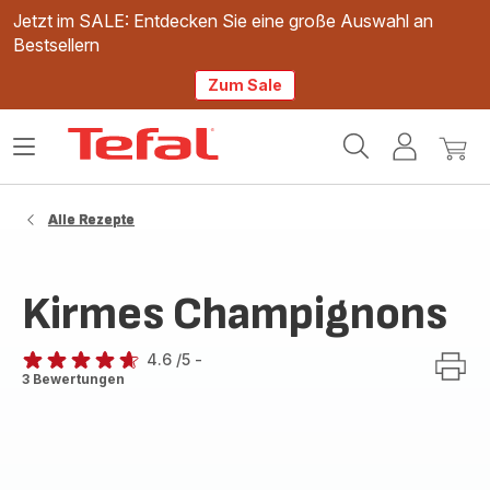
Jetzt im SALE: Entdecken Sie eine große Auswahl an
Bestsellern
Zum Sale
Tefal
Das
Mein
Mein
Homepage
Menü
Konto
Waren
öffnen
Alle Rezepte
Kirmes Champignons
4.6
/5
-
ratings.4.6
3 Bewertungen