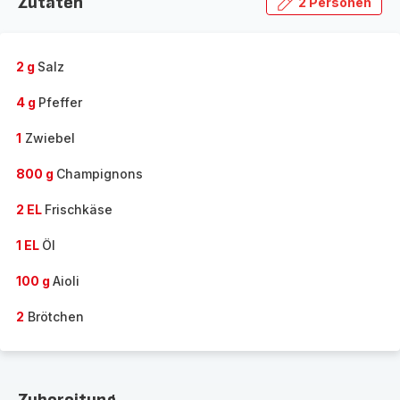
Zutaten
2 Personen
2 g
Salz
4 g
Pfeffer
1
Zwiebel
800 g
Champignons
2 EL
Frischkäse
1 EL
Öl
100 g
Aioli
2
Brötchen