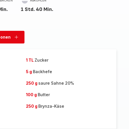
BACKEN
ABKÜHLEN
Min.
1 Std. 40 Min.
sonen
Personen
hinzufügen
1 TL
Zucker
5 g
Backhefe
250 g
saure Sahne 20%
100 g
Butter
250 g
Brynza-Käse