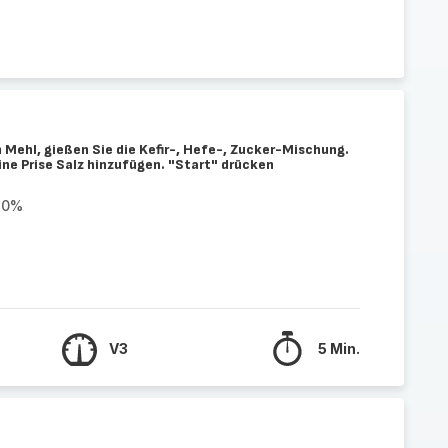
 Mehl, gießen Sie die Kefir-, Hefe-, Zucker-Mischung.
ine Prise Salz hinzufügen. "Start" drücken
20%
V3
5 Min.