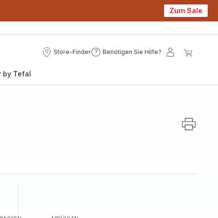
Zum Sale
Store-Finder
Benötigen Sie Hilfe?
Store-
Benötigen
Mein
Mein
Finder
Sie
Konto
Waren
 by Tefal
Hilfe?