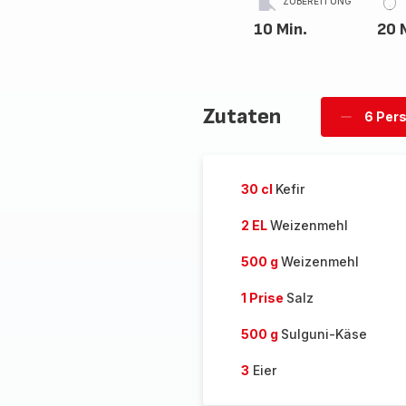
ZUBEREITUNG
10 Min.
20 
Zutaten
6 Per
Personen
löschen
30 cl
Kefir
2 EL
Weizenmehl
500 g
Weizenmehl
1 Prise
Salz
500 g
Sulguni-Käse
3
Eier