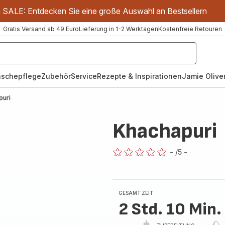
m SALE: Entdecken Sie eine große Auswahl an Bestsellern
Gratis Versand ab 49 Euro
Lieferung in 1-2 Werktagen
Kostenfreie Retouren
schepflege
Zubehör
Service
Rezepte & Inspirationen
Jamie Oliver
puri
Khachapuri
-
/5
-
ratings.0
GESAMTZEIT
2 Std. 10 Min.