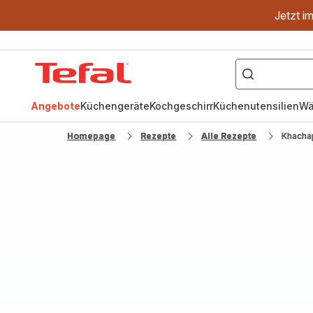
Jetzt i
["OptiGrill","Easy
Fry","Pfanne"]
Tefal
Homepage
Angebote
Küchengeräte
Kochgeschirr
Küchenutensilien
Wä
Homepage
Rezepte
Alle Rezepte
Khacha