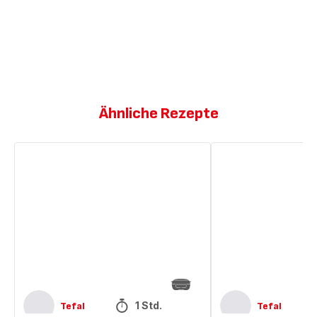
Ähnliche Rezepte
Regenbogenfisch-
Himbeer-
Muffins
Cupcakes
mit
weißer
Schokolade
1 Std.
Tefal
Tefal