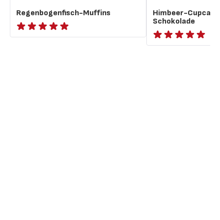
Regenbogenfisch-Muffins
Himbeer-Cupcakes
Schokolade
ratings.NaN
ratings.NaN