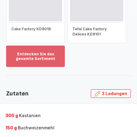
Cake Factory KD8018
Tefal Cake Factory
Délices KD8101
Entdecken Sie das
gesamte Sortiment
Mehr
anzeigen
-
Entdecken
Sie
Zutaten
3 Ladungen
das
gesamte
Sortiment
-
300 g
Kastanien
150 g
Buchweizenmehl