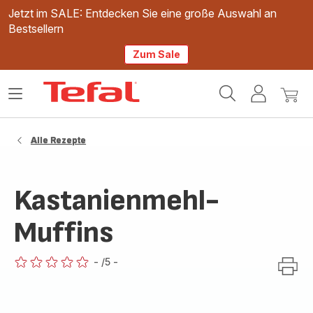
Jetzt im SALE: Entdecken Sie eine große Auswahl an
Bestsellern
Zum Sale
Tefal
Das
Mein
Mein
Homepage
Menü
Konto
Waren
öffnen
Alle Rezepte
Kastanienmehl-
Muffins
-
/5
-
ratings.0