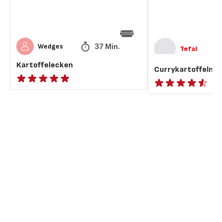
37 Min.
Wedges
Tefal
Kartoffelecken
Currykartoffeln
ratings.NaN
ratings.4.5