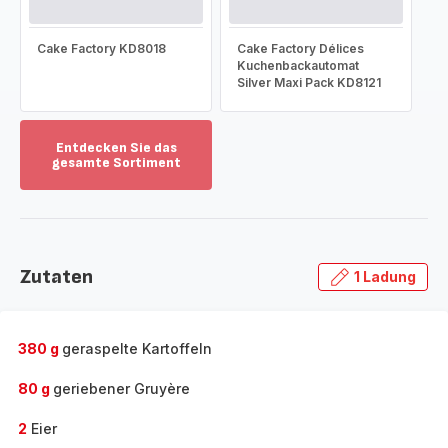
Cake Factory KD8018
Cake Factory Délices
Kuchenbackautomat
Silver Maxi Pack KD8121
Entdecken Sie das
gesamte Sortiment
Mehr
anzeigen
-
Entdecken
Sie
Zutaten
1 Ladung
das
gesamte
Sortiment
-
380 g
geraspelte Kartoffeln
80 g
geriebener Gruyère
2
Eier