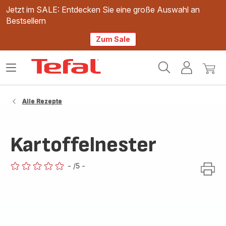
Jetzt im SALE: Entdecken Sie eine große Auswahl an
Bestsellern
Zum Sale
Tefal
Das
Mein
Mein
Homepage
Menü
Konto
Waren
öffnen
Alle Rezepte
Kartoffelnester
-
/5
-
ratings.0