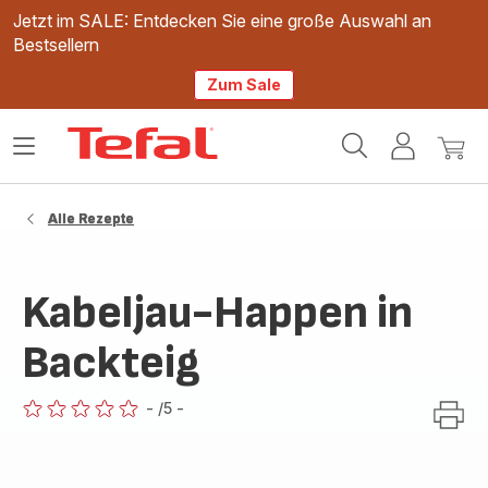
Jetzt im SALE: Entdecken Sie eine große Auswahl an
Bestsellern
Zum Sale
Tefal
Das
Mein
Mein
Homepage
Menü
Konto
Waren
öffnen
Alle Rezepte
Kabeljau-Happen in
Backteig
-
/5
-
ratings.0