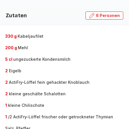
Zutaten
6 Personen
330 g
Kabeljaufilet
200 g
Mehl
5 cl
ungezuckerte Kondensmilch
2
Eigelb
2
ActiFry-Löffel fein gehackter Knoblauch
2
kleine geschälte Schalotten
1
kleine Chilischote
1
/2 ActiFry-Löffel frischer oder getrockneter Thymian
Salz, Pfeffer