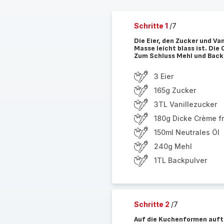
Schritte 1
/7
Die Eier, den Zucker und Van
Masse leicht blass ist. Die
Zum Schluss Mehl und Back
3 Eier
165g Zucker
3TL Vanillezucker
180g Dicke Crème f
150ml Neutrales Öl
240g Mehl
1TL Backpulver
Schritte 2
/7
Auf die Kuchenformen auftei