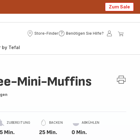
Zum Sale
Store-Finder
Benötigen Sie Hilfe?
Store-
Benötigen
Mein
Mein
Finder
Sie
Konto
Waren
 by Tefal
Hilfe?
fee-Mini-Muffins
ngen
ZUBEREITUNG
BACKEN
ABKÜHLEN
5 Min.
25 Min.
0 Min.