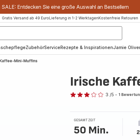
m SALE: Entdecken Sie eine große Auswahl an Bestsellern
Gratis Versand ab 49 Euro
Lieferung in 1-2 Werktagen
Kostenfreie Retouren
schepflege
Zubehör
Service
Rezepte & Inspirationen
Jamie Oliver
 Kaffee-Mini-Muffins
Irische Kaf
3
/5
-
1 Bewertu
Bewertung
mit
3
Sternen
GESAMTZEIT
(Durchschnitt)
50 Min.
2