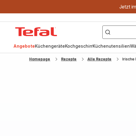
Jetzt i
["OptiGrill","Easy
Fry","Pfanne"]
Tefal
Homepage
Angebote
Küchengeräte
Kochgeschirr
Küchenutensilien
Wä
Homepage
Rezepte
Alle Rezepte
Irische