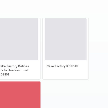
ake Factory Délices
Cake Factory KD8018
Kuchenbackautomat
KD8101