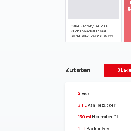
g
M
an
-
Cake Factory Délices
En
Kuchenbackautomat
Silver Maxi Pack KD8121
Si
d
g
So
-
Zutaten
3 Lad
Ladunge
löschen
3
Eier
3 TL
Vanillezucker
150 ml
Neutrales Öl
1 TL
Backpulver