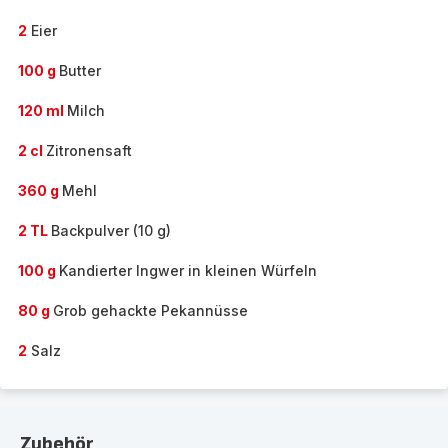
2
Eier
100 g
Butter
120 ml
Milch
2 cl
Zitronensaft
360 g
Mehl
2 TL
Backpulver (10 g)
100 g
Kandierter Ingwer in kleinen Würfeln
80 g
Grob gehackte Pekannüsse
2
Salz
Zubehör