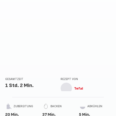
Sternen
(Durchschnitt)
GESAMTZEIT
REZEPT VON
1 Std. 2 Min.
Tefal
ZUBEREITUNG
BACKEN
ABKÜHLEN
20 Min.
37 Min.
5 Min.