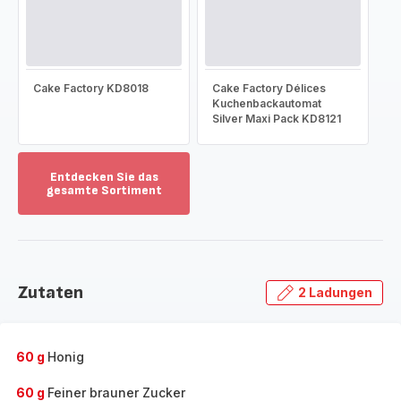
Cake Factory KD8018
Cake Factory Délices
Kuchenbackautomat
Silver Maxi Pack KD8121
Entdecken Sie das
gesamte Sortiment
Mehr
anzeigen
-
Entdecken
Sie
Zutaten
2 Ladungen
das
gesamte
Sortiment
-
60 g
Honig
60 g
Feiner brauner Zucker