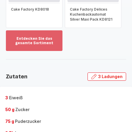
Cake Factory KD8018
Cake Factory Délices
Kuchenbackautomat
Silver Maxi Pack KD8121
Entdecken Sie das
gesamte Sortiment
Mehr
anzeigen
-
Entdecken
Sie
Zutaten
3 Ladungen
das
gesamte
Sortiment
-
3
Eiweiß
50 g
Zucker
75 g
Puderzucker