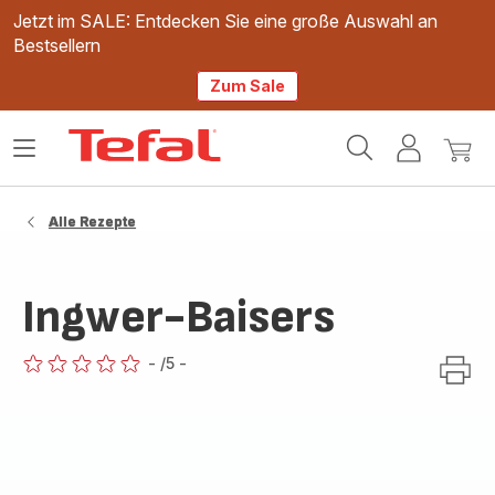
Jetzt im SALE: Entdecken Sie eine große Auswahl an
Bestsellern
Zum Sale
Tefal
Das
Mein
Mein
Homepage
Menü
Konto
Waren
öffnen
Alle Rezepte
Ingwer-Baisers
-
/5
-
ratings.0