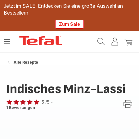
Jetzt im SALE: Entdecken Sie eine große Auswahl an
Bestsellern
Zum Sale
Tefal
Das
Mein
Mein
Homepage
Menü
Konto
Waren
öffnen
Alle Rezepte
Indisches Minz-Lassi
5
/5
-
Bewertung
1 Bewertungen
mit
5
Sternen
(Durchschnitt)