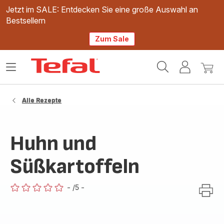
Jetzt im SALE: Entdecken Sie eine große Auswahl an
Bestsellern
Zum Sale
Tefal
Das
Mein
Mein
Homepage
Menü
Konto
Waren
öffnen
Alle Rezepte
Huhn und
Süßkartoffeln
-
/5
-
ratings.0