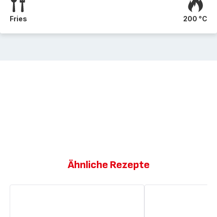
Fries
200 °C
Ähnliche Rezepte
Huhn
Süßkartoffeln
und
in
Brokkoli
Balsamicoessig