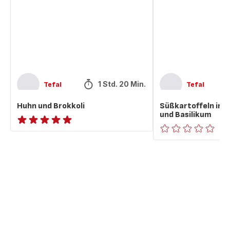
und
Basilikum
1 Std. 20 Min.
Tefal
Tefal
Huhn und Brokkoli
Süßkartoffeln in 
und Basilikum
ratings.NaN
ratings.0