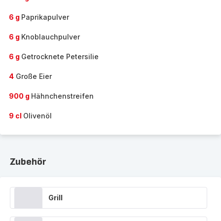
6 g
Paprikapulver
6 g
Knoblauchpulver
6 g
Getrocknete Petersilie
4
Große Eier
900 g
Hähnchenstreifen
9 cl
Olivenöl
Zubehör
Grill