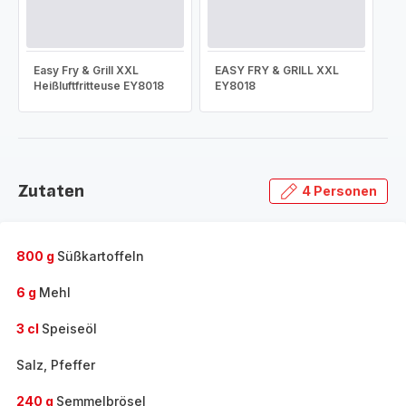
Easy Fry & Grill XXL
EASY FRY & GRILL XXL
Heißluftfritteuse EY8018
EY8018
Zutaten
4 Personen
800 g
Süßkartoffeln
6 g
Mehl
3 cl
Speiseöl
Salz, Pfeffer
240 g
Semmelbrösel