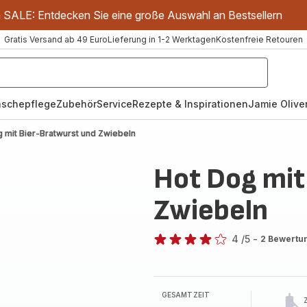
m SALE: Entdecken Sie eine große Auswahl an Bestsellern
Gratis Versand ab 49 Euro
Lieferung in 1-2 Werktagen
Kostenfreie Retouren
schepflege
Zubehör
Service
Rezepte & Inspirationen
Jamie Oliver
 mit Bier-Bratwurst und Zwiebeln
Hot Dog mit
Zwiebeln
4
/5
-
2 Bewertu
Bewertung
mit
4
Sternen
GESAMTZEIT
(Durchschnitt)