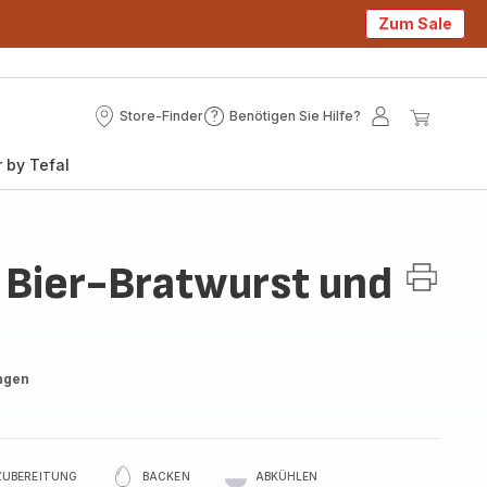
Zum Sale
Store-Finder
Benötigen Sie Hilfe?
Store-
Benötigen
Mein
Mein
Finder
Sie
Konto
Waren
 by Tefal
Hilfe?
 Bier-Bratwurst und
ngen
ZUBEREITUNG
BACKEN
ABKÜHLEN