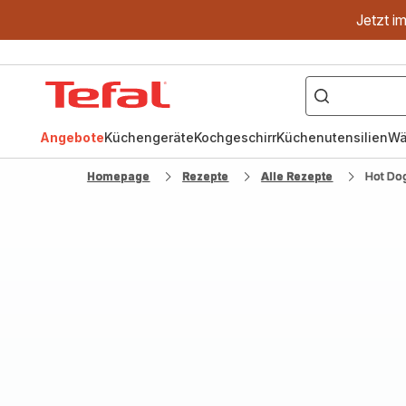
Jetzt i
["OptiGrill","Easy
Fry","Pfanne"]
Tefal
Homepage
Angebote
Küchengeräte
Kochgeschirr
Küchenutensilien
Wä
Homepage
Rezepte
Alle Rezepte
Hot Dog