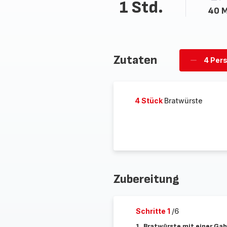
1 Std.
40 M
Zutaten
4 Per
Personen
löschen
4 Stück
Bratwürste
Zubereitung
Schritte 1
/6
1. Bratwürste mit einer Ga