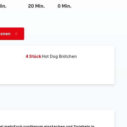
in.
20 Min.
0 Min.
sonen
Personen
hinzufügen
4 Stück
Hot Dog Brötchen
bel mehrfach rundherum einstechen und Zwiebeln in