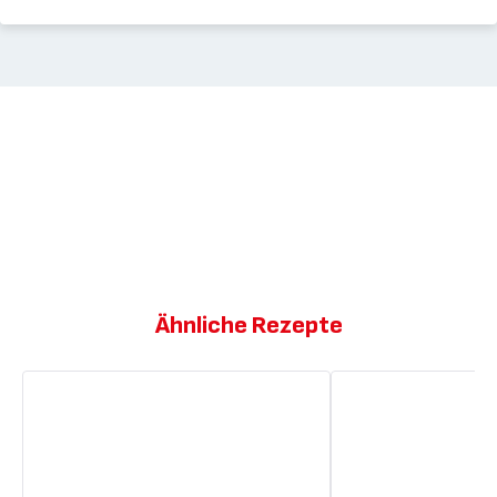
Ähnliche Rezepte
Hefezopf
Hefefreier
Pizzateig