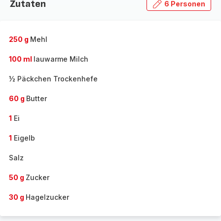
Zutaten
6 Personen
250 g
Mehl
100 ml
lauwarme Milch
½ Päckchen Trockenhefe
60 g
Butter
1
Ei
1
Eigelb
Salz
50 g
Zucker
30 g
Hagelzucker