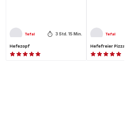
3 Std. 15 Min.
Tefal
Tefal
Hefezopf
Hefefreier Pizzate
ratings.NaN
ratings.NaN