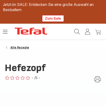
Jetzt im SALE: Entdecken Sie eine große Auswahl an
Bestsellern
Zum Sale
Tefal
Das
Mein
Mein
Homepage
Menü
Konto
Waren
öffnen
Alle Rezepte
Hefezopf
-
/5
-
ratings.0