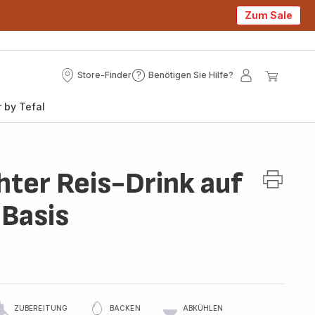
Zum Sale
Store-Finder
Benötigen Sie Hilfe?
Store-
Benötigen
Mein
Mein
Finder
Sie
Konto
Waren
 by Tefal
Hilfe?
er Reis-Drink auf
 Basis
ZUBEREITUNG
BACKEN
ABKÜHLEN