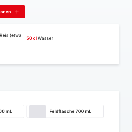
sonen
Personen
hinzufügen
Reis (etwa
50 cl
Wasser
400 mL
Feldflasche 700 mL