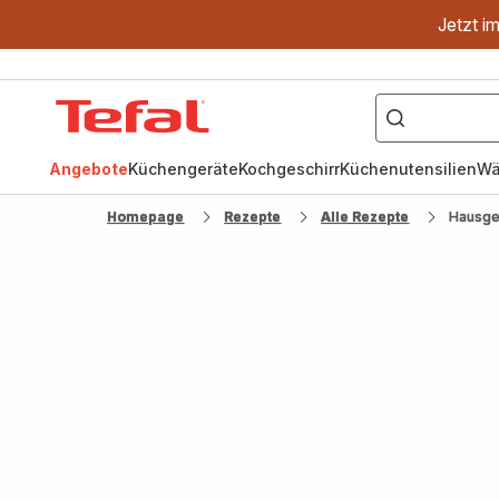
Jetzt i
["OptiGrill","Easy
Fry","Pfanne"]
Tefal
Homepage
Angebote
Küchengeräte
Kochgeschirr
Küchenutensilien
Wä
Homepage
Rezepte
Alle Rezepte
Hausgem