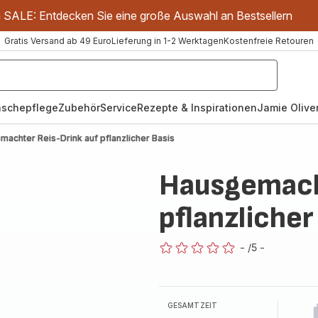
m SALE: Entdecken Sie eine große Auswahl an Bestsellern
Gratis Versand ab 49 Euro
Lieferung in 1-2 Werktagen
Kostenfreie Retouren
schepflege
Zubehör
Service
Rezepte & Inspirationen
Jamie Oliver
achter Reis-Drink auf pflanzlicher Basis
Hausgemacht
pflanzlicher
-
/5
-
ratings.0
GESAMTZEIT