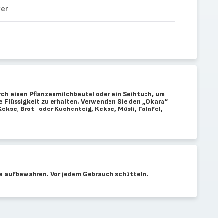
ker
rch einen Pflanzenmilchbeutel oder ein Seihtuch, um
e Flüssigkeit zu erhalten. Verwenden Sie den „Okara“
kse, Brot- oder Kuchenteig, Kekse, Müsli, Falafel,
ge aufbewahren. Vor jedem Gebrauch schütteln.