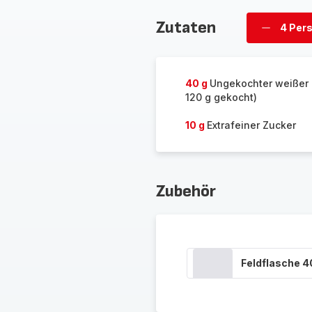
Zutaten
4 Per
Personen
löschen
40 g
Ungekochter weißer 
120 g gekocht)
10 g
Extrafeiner Zucker
Zubehör
Feldflasche 