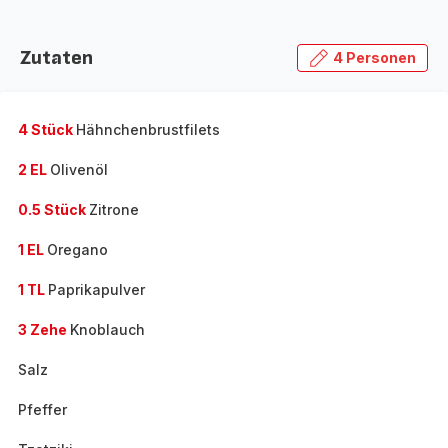
Zutaten
4 Personen
4 Stück
Hähnchenbrustfilets
2 EL
Olivenöl
0.5 Stück
Zitrone
1 EL
Oregano
1 TL
Paprikapulver
3 Zehe
Knoblauch
Salz
Pfeffer