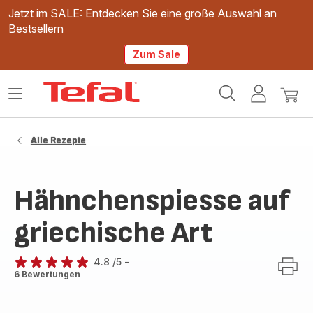
Jetzt im SALE: Entdecken Sie eine große Auswahl an
Bestsellern
Zum Sale
Tefal
Das
Mein
Mein
Homepage
Menü
Konto
Waren
öffnen
Alle Rezepte
Hähnchenspiesse auf
griechische Art
4.8
/5
-
ratings.4.8
6 Bewertungen