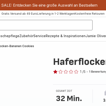
m SALE: Entdecken Sie eine große Auswahl an Bestsellern
Gratis Versand ab 49 Euro
Lieferung in 1-2 Werktagen
Kostenfreie Retouren
schepflege
Zubehör
Service
Rezepte & Inspirationen
Jamie Oliver
locken-Bananen Cookies
Haferflock
1
/5
-
1 Bewertun
Bewertung
mit
1
Stern
GESAMTZEIT
(Durchschnitt)
32 Min.
1