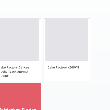
ake Factory Délices
Cake Factory KD8018
Kuchenbackautomat
KD8101
Entdecken Sie das