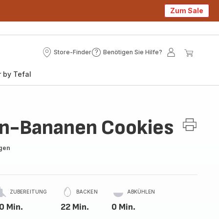
Zum Sale
Store-Finder
Benötigen Sie Hilfe?
Store-
Benötigen
Mein
Mein
Finder
Sie
Konto
Waren
 by Tefal
Hilfe?
en-Bananen Cookies
gen
ZUBEREITUNG
BACKEN
ABKÜHLEN
0 Min.
22 Min.
0 Min.