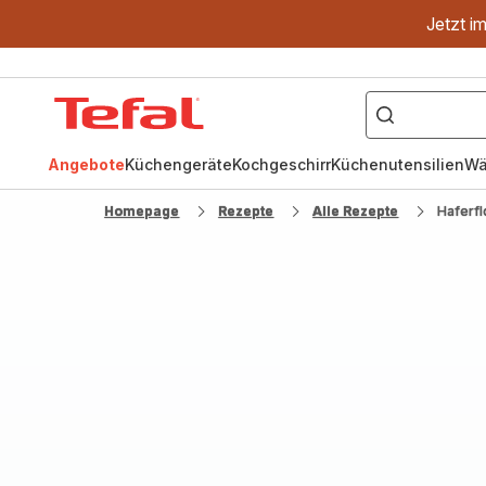
Jetzt i
["OptiGrill","Easy
Fry","Pfanne"]
Tefal
Homepage
Angebote
Küchengeräte
Kochgeschirr
Küchenutensilien
Wä
Homepage
Rezepte
Alle Rezepte
Haferf