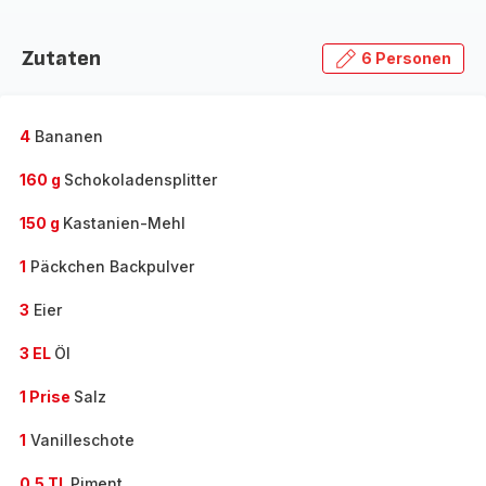
Zutaten
6 Personen
4
Bananen
160 g
Schokoladensplitter
150 g
Kastanien-Mehl
1
Päckchen Backpulver
3
Eier
3 EL
Öl
1 Prise
Salz
1
Vanilleschote
0.5 TL
Piment