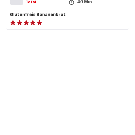
40 Min.
Tefal
Glutenfreis Bananenbrot
ratings.NaN