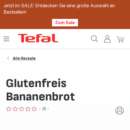
Jetzt im SALE: Entdecken Sie eine große Auswahl an
Bestsellern
Zum Sale
Tefal
Das
Mein
Mein
Homepage
Menü
Konto
Waren
öffnen
Alle Rezepte
Glutenfreis
Bananenbrot
-
/5
-
ratings.0