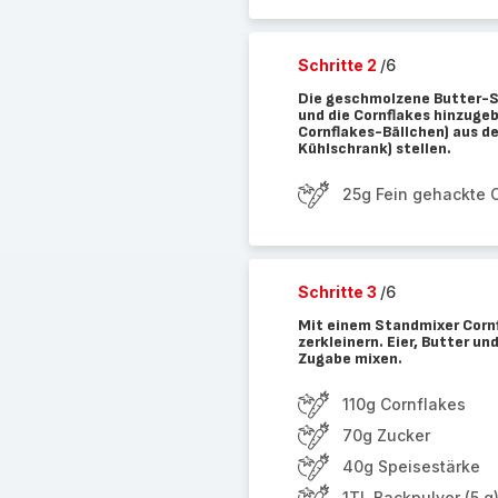
Schritte 2
/6
Die geschmolzene Butter-S
und die Cornflakes hinzuge
Cornflakes-Bällchen) aus d
Kühlschrank) stellen.
25g Fein gehackte 
Schritte 3
/6
Mit einem Standmixer Cornf
zerkleinern. Eier, Butter u
Zugabe mixen.
110g Cornflakes
70g Zucker
40g Speisestärke
1TL Backpulver (5 g