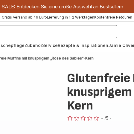
m SALE: Entdecken Sie eine große Auswahl an Bestsellern
Gratis Versand ab 49 Euro
Lieferung in 1-2 Werktagen
Kostenfreie Retouren
schepflege
Zubehör
Service
Rezepte & Inspirationen
Jamie Oliver
reie Muffins mit knusprigem „Rose des Sables”-Kern
Glutenfreie
knusprigem 
Kern
-
/5
-
ratings.0