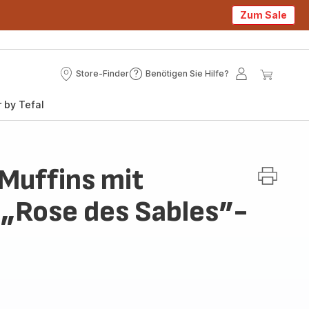
Zum Sale
Store-Finder
Benötigen Sie Hilfe?
Store-
Benötigen
Mein
Mein
Finder
Sie
Konto
Waren
 by Tefal
Hilfe?
 Muffins mit
„Rose des Sables”-