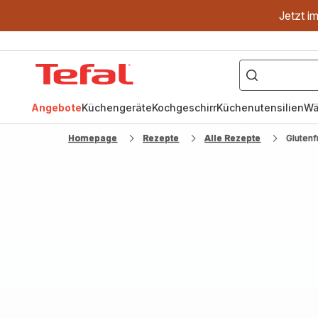
Jetzt i
["OptiGrill","Easy
Fry","Pfanne"]
Tefal
Homepage
Angebote
Küchengeräte
Kochgeschirr
Küchenutensilien
Wä
Homepage
Rezepte
Alle Rezepte
Glutenf