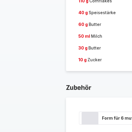
110 g
Cornflakes
40 g
Speisestärke
60 g
Butter
50 ml
Milch
30 g
Butter
10 g
Zucker
Zubehör
Form für 6 mu