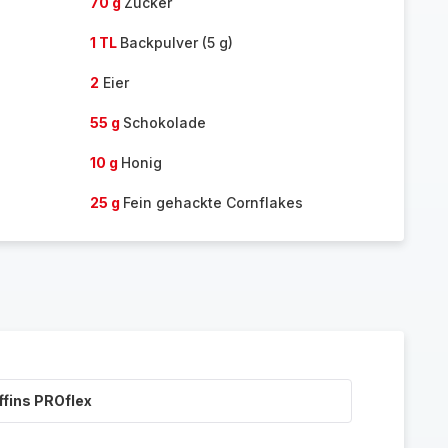
70 g
Zucker
1 TL
Backpulver (5 g)
2
Eier
55 g
Schokolade
10 g
Honig
25 g
Fein gehackte Cornflakes
ffins PROflex