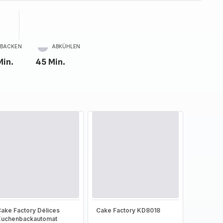
BACKEN
ABKÜHLEN
Min.
45 Min.
ake Factory Délices
Cake Factory KD8018
Kuchenbackautomat