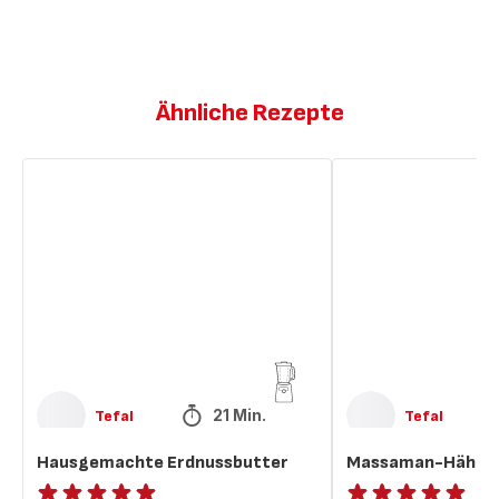
Ähnliche Rezepte
Hausgemachte
Massaman-
Erdnussbutter
Hähnchen-
Curry
21 Min.
Tefal
Tefal
Hausgemachte Erdnussbutter
Massaman-Hähnc