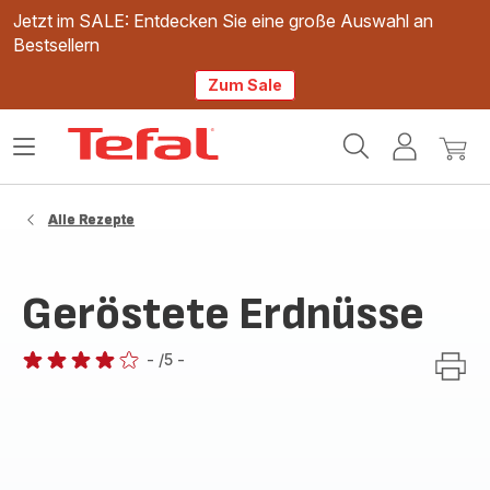
Jetzt im SALE: Entdecken Sie eine große Auswahl an
Bestsellern
Zum Sale
Tefal
Das
Mein
Mein
Homepage
Menü
Konto
Waren
öffnen
Alle Rezepte
Geröstete Erdnüsse
-
/5
-
Bewertung
mit
4
Sternen
(Durchschnitt)