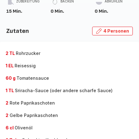
ZUBEREITUNG
BACKEN
ABKÜHLEN
15 Min.
0 Min.
0 Min.
Zutaten
4 Personen
2 TL
Rohrzucker
1 EL
Reisessig
60 g
Tomatensauce
1 TL
Sriracha-Sauce (oder andere scharfe Sauce)
2
Rote Paprikaschoten
2
Gelbe Paprikaschoten
6 cl
Olivenöl