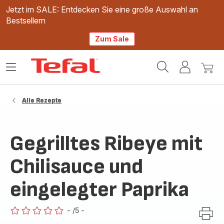
Jetzt im SALE: Entdecken Sie eine große Auswahl an
Bestsellern
Zum Sale
Tefal
Das
Mein
Mein
Homepage
Menü
Konto
Waren
öffnen
Alle Rezepte
Gegrilltes Ribeye mit
Chilisauce und
eingelegter Paprika
-
/5
-
ratings.0