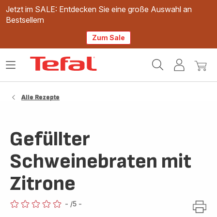
Jetzt im SALE: Entdecken Sie eine große Auswahl an
Bestsellern
Zum Sale
Tefal
Das
Mein
Mein
Homepage
Menü
Konto
Waren
öffnen
Alle Rezepte
Gefüllter
Schweinebraten mit
Zitrone
-
/5
-
ratings.0