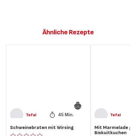
Ähnliche Rezepte
Schweinebraten
Mit
mit
Marmelade
Wirsing
gefüllter
Biskuitkuchen
45 Min.
Tefal
Tefal
Schweinebraten mit Wirsing
Mit Marmelade gef
Biskuitkuchen