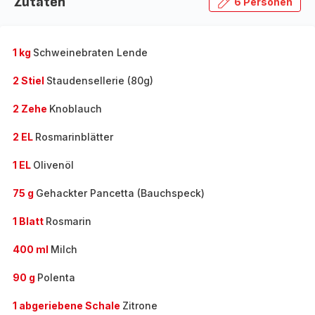
Zutaten
6 Personen
1 kg
Schweinebraten Lende
2 Stiel
Staudensellerie (80g)
2 Zehe
Knoblauch
2 EL
Rosmarinblätter
1 EL
Olivenöl
75 g
Gehackter Pancetta (Bauchspeck)
1 Blatt
Rosmarin
400 ml
Milch
90 g
Polenta
1 abgeriebene Schale
Zitrone