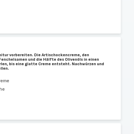
nitur vorbereiten. Die Artischockencreme, den
Fenchelsamen und die Hälfte des Olivenöls in einen
irlen, bis eine glatte Creme entsteht. Nachwürzen und
llen.
reme
he