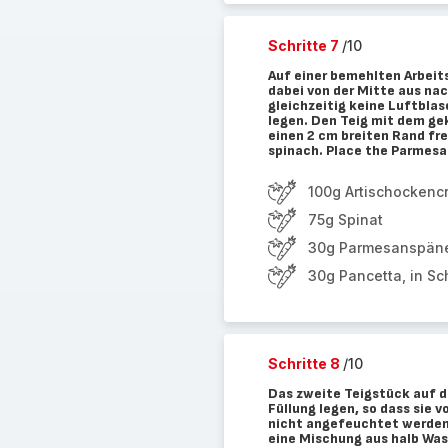
Schritte 7
/10
Auf einer bemehlten Arbeits
dabei von der Mitte aus nac
gleichzeitig keine Luftbla
legen. Den Teig mit dem gek
einen 2 cm breiten Rand fre
spinach. Place the Parmesan
100g Artischockenc
75g Spinat
30g Parmesanspän
30g Pancetta, in S
Schritte 8
/10
Das zweite Teigstück auf di
Füllung legen, so dass sie 
nicht angefeuchtet werden, 
eine Mischung aus halb Wass