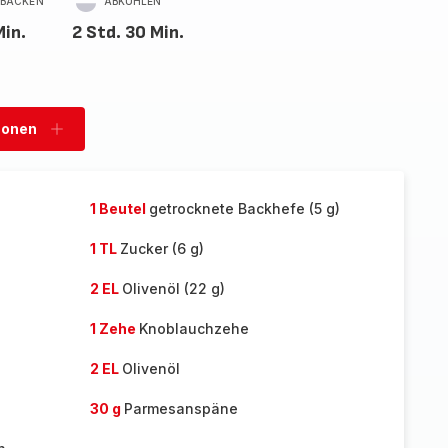
BACKEN
ABKÜHLEN
Min.
2 Std. 30 Min.
sonen
Personen
hinzufügen
1 Beutel
getrocknete Backhefe (5 g)
1 TL
Zucker (6 g)
2 EL
Olivenöl (22 g)
1 Zehe
Knoblauchzehe
2 EL
Olivenöl
30 g
Parmesanspäne