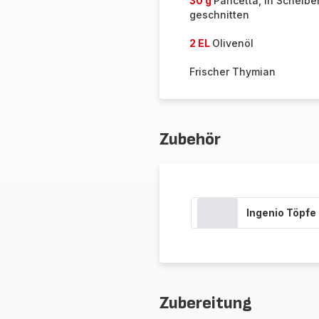
30 g
Pancetta, in Scheibe
geschnitten
2 EL
Olivenöl
Frischer Thymian
Zubehör
Ingenio Töpfe
Zubereitung