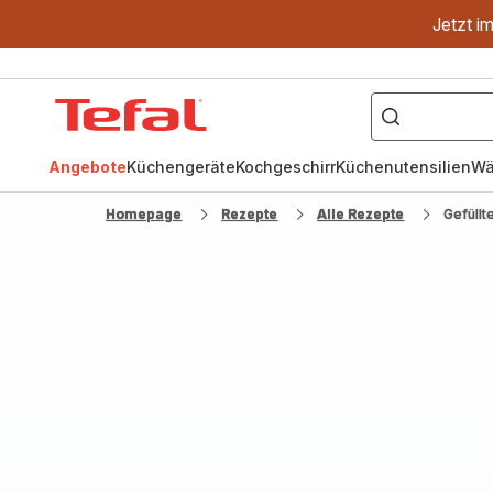
Jetzt i
["OptiGrill","Easy
Fry","Pfanne"]
Tefal
Homepage
Angebote
Küchengeräte
Kochgeschirr
Küchenutensilien
Wä
Homepage
Rezepte
Alle Rezepte
Gefüllt