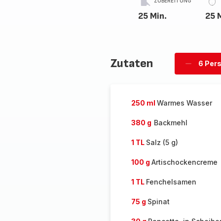
ZUBEREITUNG
25 Min.
25 
Zutaten
6 Per
Personen
löschen
250 ml
Warmes Wasser
380 g
Backmehl
1 TL
Salz (5 g)
100 g
Artischockencreme
1 TL
Fenchelsamen
75 g
Spinat