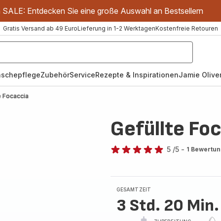
m SALE: Entdecken Sie eine große Auswahl an Bestsellern
Gratis Versand ab 49 Euro
Lieferung in 1-2 Werktagen
Kostenfreie Retouren
schepflege
Zubehör
Service
Rezepte & Inspirationen
Jamie Oliver
e Focaccia
Gefüllte Fo
5
/5
-
1 Bewertu
Bewertung
mit
5
Sternen
GESAMTZEIT
(Durchschnitt)
3 Std. 20 Min.