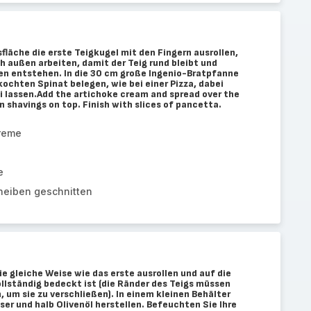
fläche die erste Teigkugel mit den Fingern ausrollen,
h außen arbeiten, damit der Teig rund bleibt und
sen entstehen. In die 30 cm große Ingenio-Bratpfanne
ochten Spinat belegen, wie bei einer Pizza, dabei
i lassen.Add the artichoke cream and spread over the
 shavings on top. Finish with slices of pancetta.
reme
e
cheiben geschnitten
e gleiche Weise wie das erste ausrollen und auf die
vollständig bedeckt ist (die Ränder des Teigs müssen
um sie zu verschließen). In einem kleinen Behälter
er und halb Olivenöl herstellen. Befeuchten Sie Ihre