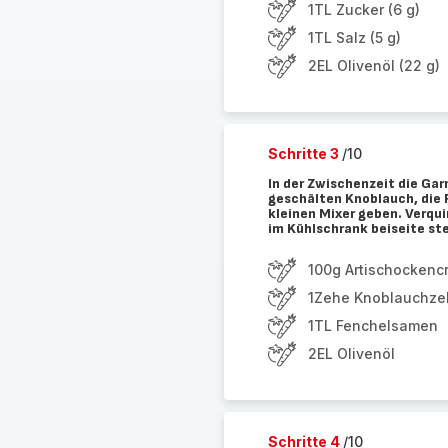
1TL Zucker (6 g)
1TL Salz (5 g)
2EL Olivenöl (22 g)
Schritte 3
/10
In der Zwischenzeit die Gar
geschälten Knoblauch, die 
kleinen Mixer geben. Verqu
im Kühlschrank beiseite ste
100g Artischockenc
1Zehe Knoblauchze
1TL Fenchelsamen
2EL Olivenöl
Schritte 4
/10