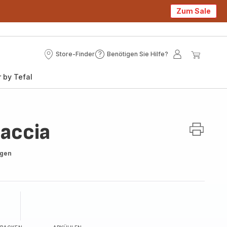
Zum Sale
Store-Finder
Benötigen Sie Hilfe?
Store-
Benötigen
Mein
Mein
Finder
Sie
Konto
Waren
 by Tefal
Hilfe?
caccia
ngen