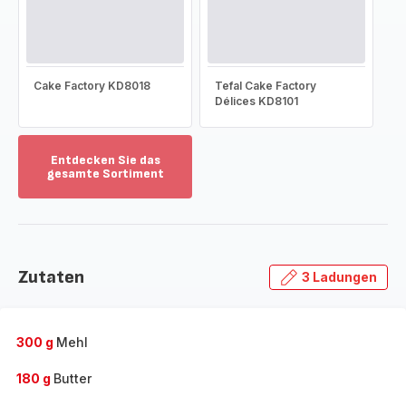
Cake Factory KD8018
Tefal Cake Factory
Délices KD8101
Entdecken Sie das
gesamte Sortiment
Mehr
anzeigen
-
Entdecken
Sie
Zutaten
3 Ladungen
das
gesamte
Sortiment
-
300 g
Mehl
180 g
Butter