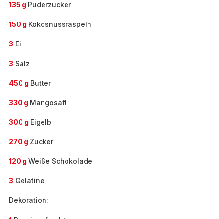
135 g
Puderzucker
150 g
Kokosnussraspeln
3
Ei
3
Salz
450 g
Butter
330 g
Mangosaft
300 g
Eigelb
270 g
Zucker
120 g
Weiße Schokolade
3
Gelatine
Dekoration: