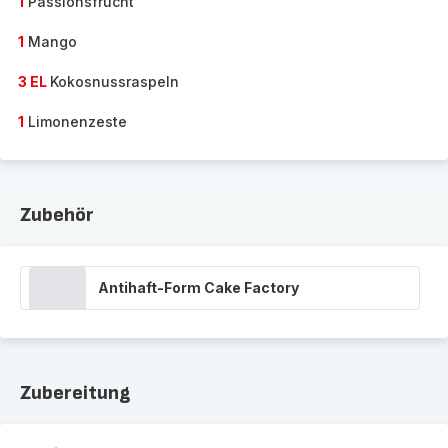
1
Passionsfrucht
1
Mango
3 EL
Kokosnussraspeln
1
Limonenzeste
Zubehör
Antihaft-Form Cake Factory
Zubereitung