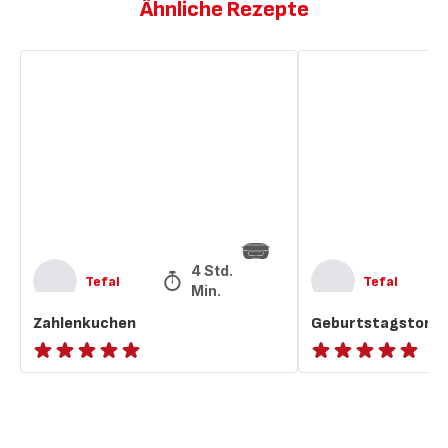
Ähnliche Rezepte
Zahlenkuchen
Geburtstagstorte
„Zahlentorte“
4 Std. 42
Tefal
Tefal
Min.
Zahlenkuchen
Geburtstagstorte
ratings.NaN
ratings.NaN