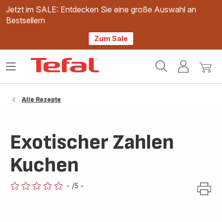
Jetzt im SALE: Entdecken Sie eine große Auswahl an
Bestsellern
Zum Sale
Tefal
Das
Mein
Mein
Homepage
Menü
Konto
Waren
öffnen
Alle Rezepte
Exotischer Zahlen
Kuchen
-
/5
-
ratings.0