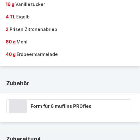
16 g
Vanillezucker
4 TL
Eigelb
2
Prisen Zitronenabrieb
80 g
Mehl
40 g
Erdbeermarmelade
Zubehör
Form für 6 muffins PROflex
Zubereitung