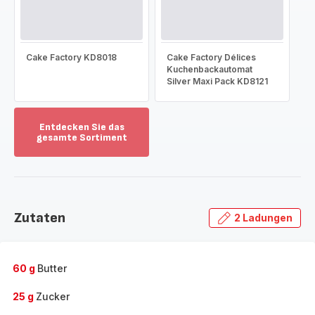
Cake Factory KD8018
Cake Factory Délices
Kuchenbackautomat
Silver Maxi Pack KD8121
Entdecken Sie das
gesamte Sortiment
Mehr
anzeigen
-
Entdecken
Sie
Zutaten
2 Ladungen
das
gesamte
Sortiment
-
60 g
Butter
25 g
Zucker