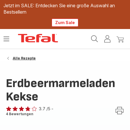
Jetzt im SALE: Entdecken Sie eine große Auswahl an
Bestsellern
Zum Sale
Tefal
Das
Mein
Mein
Homepage
Menü
Konto
Waren
öffnen
Alle Rezepte
Erdbeermarmeladen
Kekse
3.7
/5
-
ratings.3.7
4 Bewertungen