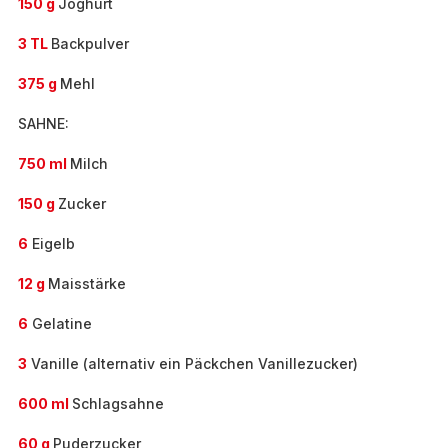
150 g
Joghurt
3 TL
Backpulver
375 g
Mehl
SAHNE:
750 ml
Milch
150 g
Zucker
6
Eigelb
12 g
Maisstärke
6
Gelatine
3
Vanille (alternativ ein Päckchen Vanillezucker)
600 ml
Schlagsahne
60 g
Puderzucker