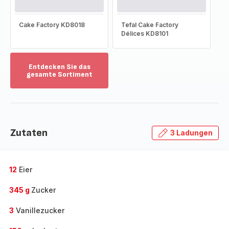
Cake Factory KD8018
Tefal Cake Factory
Délices KD8101
Entdecken Sie das
gesamte Sortiment
Mehr
anzeigen
-
Entdecken
Sie
Zutaten
3 Ladungen
das
gesamte
Sortiment
-
12
Eier
345 g
Zucker
3
Vanillezucker