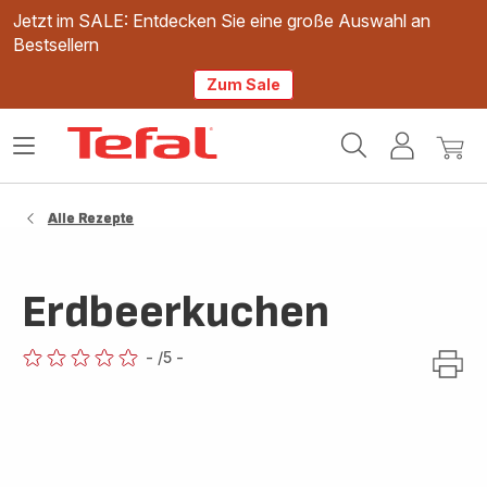
Jetzt im SALE: Entdecken Sie eine große Auswahl an
Bestsellern
Zum Sale
Tefal
Das
Mein
Mein
Homepage
Menü
Konto
Waren
öffnen
Alle Rezepte
Erdbeerkuchen
-
/5
-
ratings.0