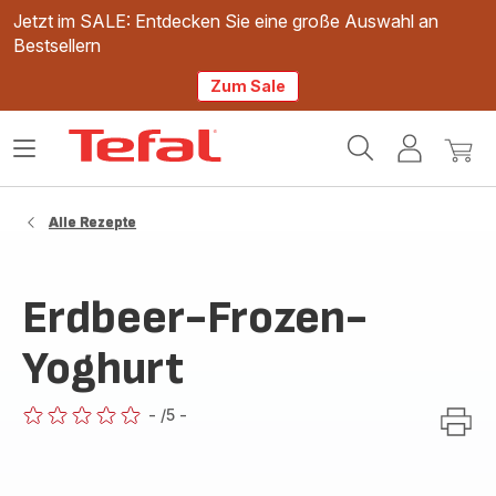
Jetzt im SALE: Entdecken Sie eine große Auswahl an
Bestsellern
Zum Sale
Tefal
Das
Mein
Mein
Homepage
Menü
Konto
Waren
öffnen
Alle Rezepte
Erdbeer-Frozen-
Yoghurt
-
/5
-
ratings.0