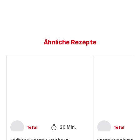
Ähnliche Rezepte
Erdbeer-
Frozen
Frozen-
Yoghurt
Yoghurt
mit
Toffee-
Karamell
20 Min.
Tefal
Tefal