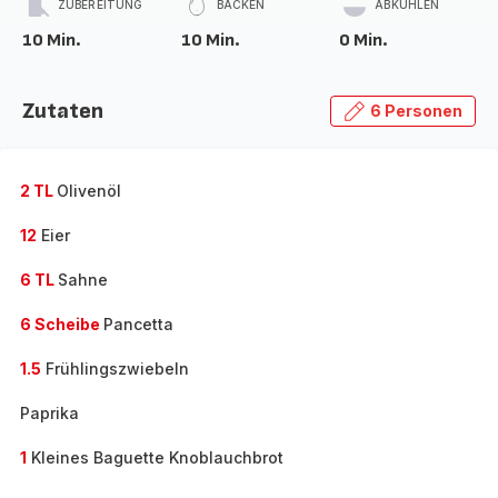
ZUBEREITUNG
BACKEN
ABKÜHLEN
10 Min.
10 Min.
0 Min.
Zutaten
6 Personen
2 TL
Olivenöl
12
Eier
6 TL
Sahne
6 Scheibe
Pancetta
1.5
Frühlingszwiebeln
Paprika
1
Kleines Baguette Knoblauchbrot