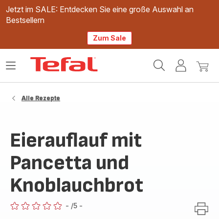
Jetzt im SALE: Entdecken Sie eine große Auswahl an
Bestsellern
Zum Sale
Tefal
Das
Mein
Mein
Homepage
Menü
Konto
Waren
öffnen
Alle Rezepte
Eierauflauf mit
Pancetta und
Knoblauchbrot
-
/5
-
ratings.0