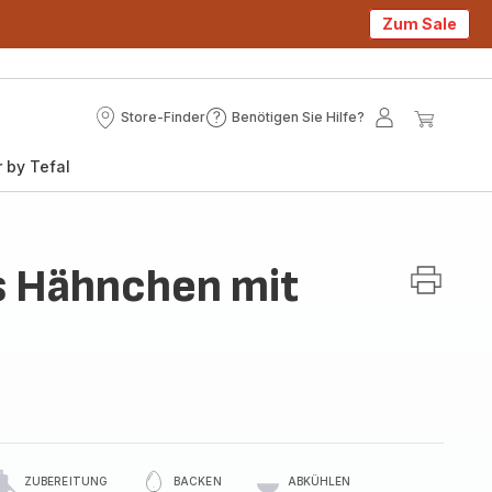
Zum Sale
Store-Finder
Benötigen Sie Hilfe?
Store-
Benötigen
Mein
Mein
Finder
Sie
Konto
Waren
 by Tefal
Hilfe?
s Hähnchen mit
ZUBEREITUNG
BACKEN
ABKÜHLEN