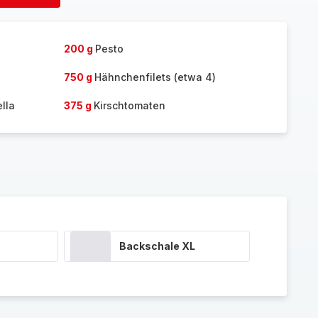
hinzufügen
200 g
Pesto
750 g
Hähnchenfilets (etwa 4)
lla
375 g
Kirschtomaten
Backschale XL