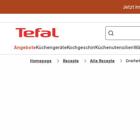
Jetzt i
["OptiGrill","Easy
Fry","Pfanne"]
Tefal
Homepage
Angebote
Küchengeräte
Kochgeschirr
Küchenutensilien
Wä
Homepage
Rezepte
Alle Rezepte
Dreifar