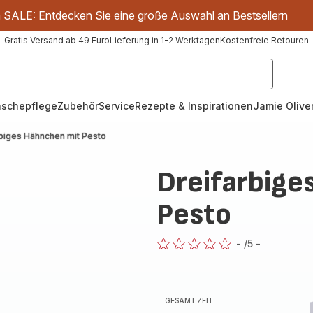
m SALE: Entdecken Sie eine große Auswahl an Bestsellern
Gratis Versand ab 49 Euro
Lieferung in 1-2 Werktagen
Kostenfreie Retouren
schepflege
Zubehör
Service
Rezepte & Inspirationen
Jamie Oliver
biges Hähnchen mit Pesto
Dreifarbige
Pesto
-
/5
-
ratings.0
GESAMTZEIT