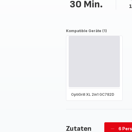
30 Min.
1
Kompatible Geräte (1)
OptiGrill XL 2in1 GC782D
Zutaten
6 Per
Personen