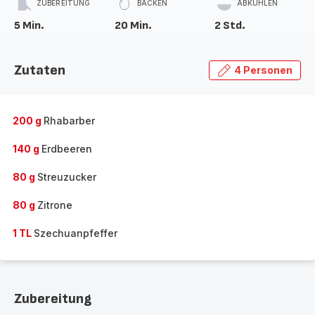
ZUBEREITUNG
BACKEN
ABKÜHLEN
5 Min.
20 Min.
2 Std.
Zutaten
4 Personen
200 g
Rhabarber
140 g
Erdbeeren
80 g
Streuzucker
80 g
Zitrone
1 TL
Szechuanpfeffer
Zubereitung