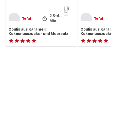
2 Std. 20
Tefal
Tefal
Min.
Coulis aus Karamell,
Coulis aus Karamel
Kokosnusszucker und Meersalz
Kokosnusszucker 
ratings.NaN
ratings.NaN