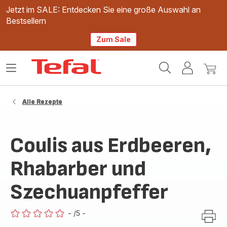
Jetzt im SALE: Entdecken Sie eine große Auswahl an
Bestsellern
Zum Sale
Tefal
Das
Mein
Mein
Homepage
Menü
Konto
Waren
öffnen
Alle Rezepte
Coulis aus Erdbeeren,
Rhabarber und
Szechuanpfeffer
-
/5
-
ratings.0