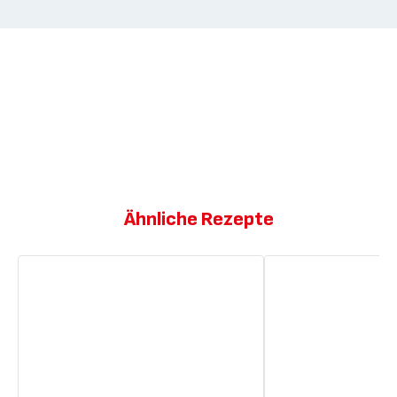
Ähnliche Rezepte
Coulis
Coulis
aus
aus
Karamell,
Karamell,
Kokosnusszucker
Kokosnusszucker
und
und
Meersalz
Meersalz