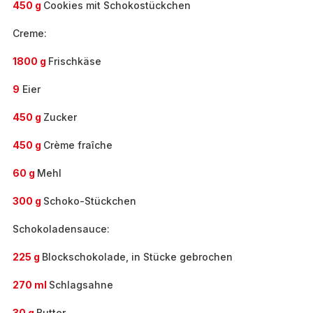
450 g
Cookies mit Schokostückchen
Creme:
1800 g
Frischkäse
9
Eier
450 g
Zucker
450 g
Crème fraîche
60 g
Mehl
300 g
Schoko-Stückchen
Schokoladensauce:
225 g
Blockschokolade, in Stücke gebrochen
270 ml
Schlagsahne
30 g
Butter