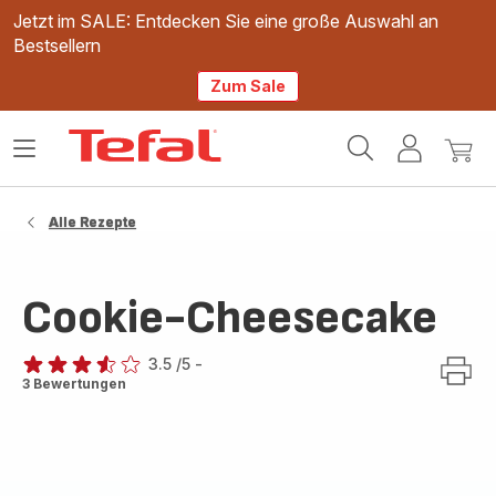
Jetzt im SALE: Entdecken Sie eine große Auswahl an
Bestsellern
Zum Sale
Tefal
Das
Mein
Mein
Homepage
Menü
Konto
Waren
öffnen
Alle Rezepte
Cookie-Cheesecake
3.5
/5
-
ratings.3.5
3 Bewertungen