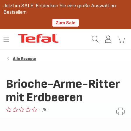
Jetzt im SALE: Entdecken Sie eine große Auswahl an
Bestsellern
Zum Sale
Tefal
Das
Mein
Mein
Homepage
Menü
Konto
Waren
öffnen
Alle Rezepte
Brioche-Arme-Ritter
mit Erdbeeren
-
/5
-
ratings.0