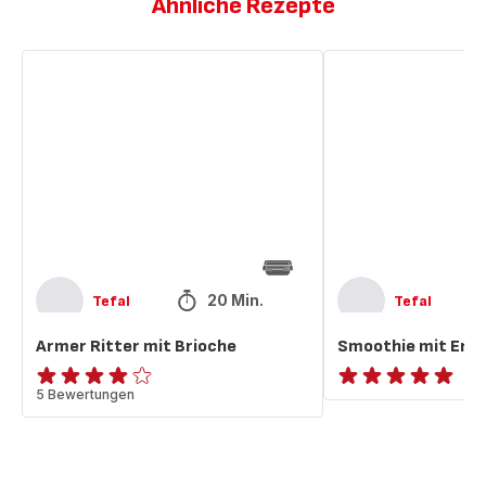
Ähnliche Rezepte
Armer
Smoothie
Ritter
mit
mit
Erdbeeren
Brioche
und
Zimt
20 Min.
Tefal
Tefal
Armer Ritter mit Brioche
Smoothie mit Erdb
Bewertung
5 Bewertungen
ratings.NaN
mit
4
Sternen
(Durchschnitt)