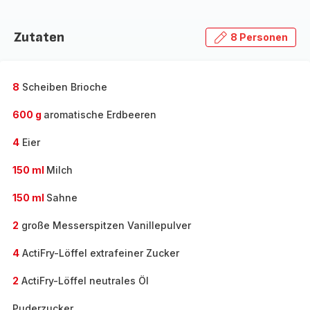
Zutaten
8 Personen
8
Scheiben Brioche
600 g
aromatische Erdbeeren
4
Eier
150 ml
Milch
150 ml
Sahne
2
große Messerspitzen Vanillepulver
4
ActiFry-Löffel extrafeiner Zucker
2
ActiFry-Löffel neutrales Öl
Puderzucker