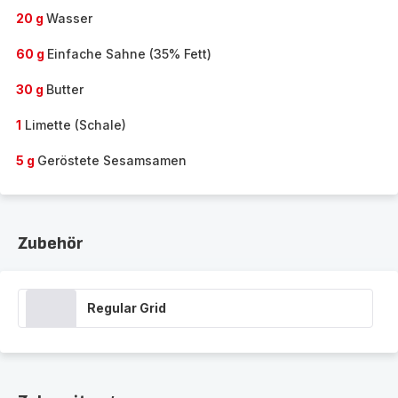
20 g
Wasser
60 g
Einfache Sahne (35% Fett)
30 g
Butter
1
Limette (Schale)
5 g
Geröstete Sesamsamen
Zubehör
Regular Grid