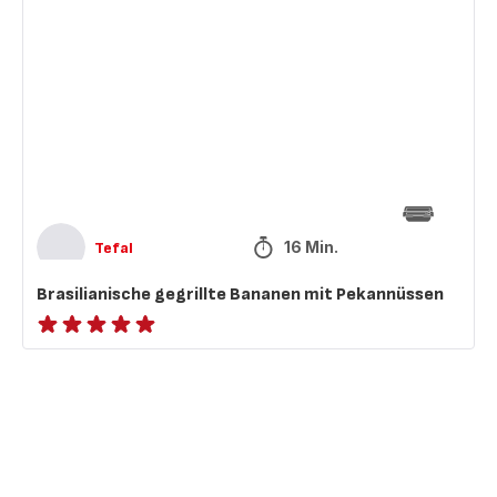
Brasilianische
gegrillte
Bananen
mit
Pekannüssen
16 Min.
Tefal
Brasilianische gegrillte Bananen mit Pekannüssen
ratings.NaN