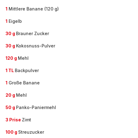
1
Mittlere Banane (120 g)
1
Eigelb
30 g
Brauner Zucker
30 g
Kokosnuss-Pulver
120 g
Mehl
1 TL
Backpulver
1
Große Banane
20 g
Mehl
50 g
Panko-Paniermehl
3 Prise
Zimt
100 g
Streuzucker