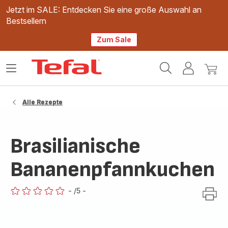
Jetzt im SALE: Entdecken Sie eine große Auswahl an
Bestsellern
Zum Sale
Tefal
Das
Mein
Mein
Homepage
Menü
Konto
Waren
öffnen
Alle Rezepte
Brasilianische
Bananenpfannkuchen
-
/5
-
ratings.0