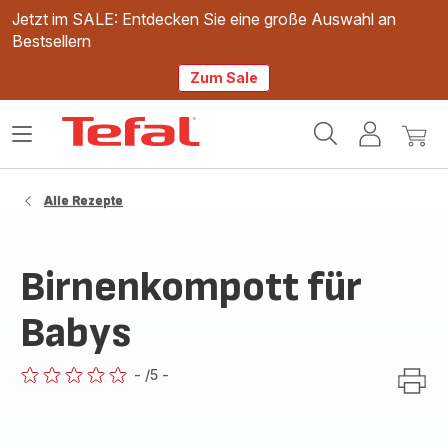
Jetzt im SALE: Entdecken Sie eine große Auswahl an
Bestsellern
Zum Sale
Tefal
Das
Mein
Mein
Homepage
Menü
Konto
Waren
öffnen
Alle Rezepte
Birnenkompott für
Babys
-
/5
-
ratings.0