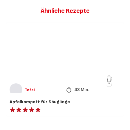
Ähnliche Rezepte
Apfelkompott
für
Säuglinge
43 Min.
Tefal
Apfelkompott für Säuglinge
ratings.NaN