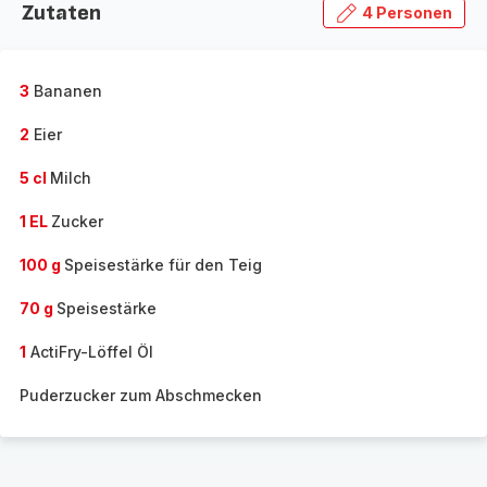
Zutaten
4 Personen
3
Bananen
2
Eier
5 cl
Milch
1 EL
Zucker
100 g
Speisestärke für den Teig
70 g
Speisestärke
1
ActiFry-Löffel Öl
Puderzucker zum Abschmecken