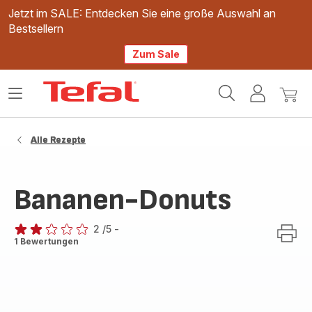
Jetzt im SALE: Entdecken Sie eine große Auswahl an
Bestsellern
Zum Sale
Tefal
Das
Mein
Mein
Homepage
Menü
Konto
Waren
öffnen
Alle Rezepte
Bananen-Donuts
2
/5
-
Bewertung
1 Bewertungen
mit
2
Sternen
(Durchschnitt)