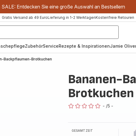
m SALE: Entdecken Sie eine große Auswahl an Bestsellern
Gratis Versand ab 49 Euro
Lieferung in 1-2 Werktagen
Kostenfreie Retouren
schepflege
Zubehör
Service
Rezepte & Inspirationen
Jamie Oliver
n-Backpflaumen-Brotkuchen
Bananen-Ba
Brotkuchen
-
/5
-
ratings.0
GESAMTZEIT