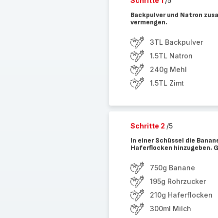
Schritte 1
/5
Backpulver und Natron zus
vermengen.
3TL Backpulver
1.5TL Natron
240g Mehl
1.5TL Zimt
Schritte 2
/5
In einer Schüssel die Banan
Haferflocken hinzugeben. 
750g Banane
195g Rohrzucker
210g Haferflocken
300ml Milch