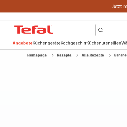
Jetzt i
["OptiGrill","Easy
Fry","Pfanne"]
Tefal
Homepage
Angebote
Küchengeräte
Kochgeschirr
Küchenutensilien
Wä
Homepage
Rezepte
Alle Rezepte
Banane