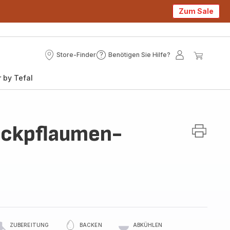
Zum Sale
Store-Finder
Benötigen Sie Hilfe?
Store-
Benötigen
Mein
Mein
Finder
Sie
Konto
Waren
 by Tefal
Hilfe?
ckpflaumen-
ZUBEREITUNG
BACKEN
ABKÜHLEN