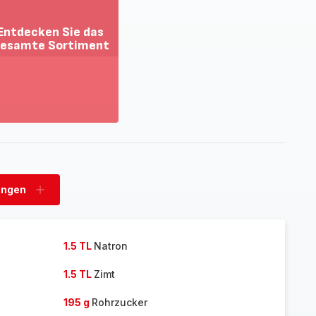
Entdecken Sie das
esamte Sortiment
ehr
zeigen
tdecken
e
as
esamte
rtiment
ungen
n
Ladungen
hinzufügen
1.5 TL
Natron
1.5 TL
Zimt
195 g
Rohrzucker