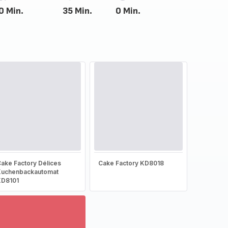
0 Min.
35 Min.
0 Min.
ake Factory Délices
Cake Factory KD8018
Kuchenbackautomat
KD8101